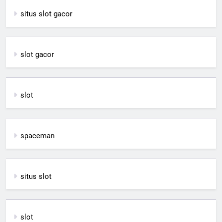
situs slot gacor
slot gacor
slot
spaceman
situs slot
slot