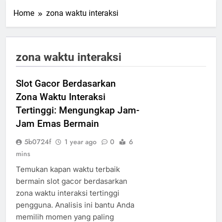
Home
zona waktu interaksi
zona waktu interaksi
Slot Gacor Berdasarkan
Zona Waktu Interaksi
Tertinggi: Mengungkap Jam-
Jam Emas Bermain
5b0724f
1 year ago
0
6
mins
Temukan kapan waktu terbaik
bermain slot gacor berdasarkan
zona waktu interaksi tertinggi
pengguna. Analisis ini bantu Anda
memilih momen yang paling