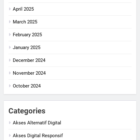
April 2025
March 2025
February 2025
January 2025
December 2024
November 2024
October 2024
Categories
Akses Alternatif Digital
Akses Digital Responsif