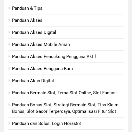
Panduan & Tips
Panduan Akses
Panduan Akses Digital
Panduan Akses Mobile Aman
Panduan Akses Pendukung Pengguna Aktif
Panduan Akses Pengguna Baru
Panduan Akun Digital
Panduan Bermain Slot, Tema Slot Online, Slot Fantasi
Panduan Bonus Slot, Strategi Bermain Slot, Tips Klaim
Bonus, Slot Gacor Terpercaya, Optimalisasi Fitur Slot
Panduan dan Solusi Login Horas88