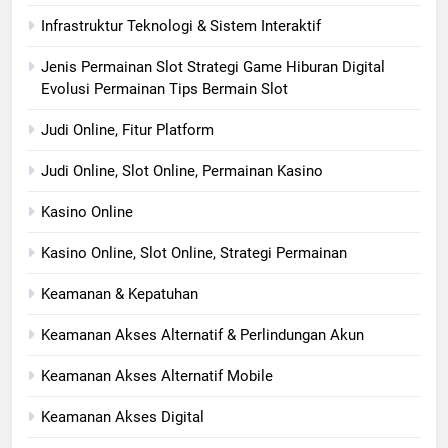
Infrastruktur Teknologi & Sistem Interaktif
Jenis Permainan Slot Strategi Game Hiburan Digital
Evolusi Permainan Tips Bermain Slot
Judi Online, Fitur Platform
Judi Online, Slot Online, Permainan Kasino
Kasino Online
Kasino Online, Slot Online, Strategi Permainan
Keamanan & Kepatuhan
Keamanan Akses Alternatif & Perlindungan Akun
Keamanan Akses Alternatif Mobile
Keamanan Akses Digital