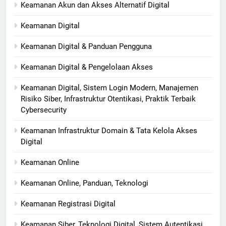
Keamanan Akun dan Akses Alternatif Digital
Keamanan Digital
Keamanan Digital & Panduan Pengguna
Keamanan Digital & Pengelolaan Akses
Keamanan Digital, Sistem Login Modern, Manajemen
Risiko Siber, Infrastruktur Otentikasi, Praktik Terbaik
Cybersecurity
Keamanan Infrastruktur Domain & Tata Kelola Akses
Digital
Keamanan Online
Keamanan Online, Panduan, Teknologi
Keamanan Registrasi Digital
Keamanan Siber, Teknologi Digital, Sistem Autentikasi