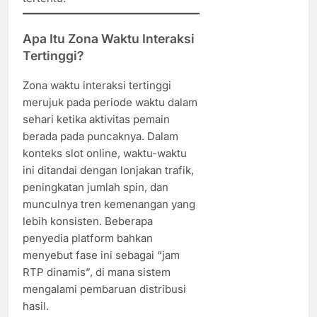
Apa Itu Zona Waktu Interaksi
Tertinggi?
Zona waktu interaksi tertinggi
merujuk pada periode waktu dalam
sehari ketika aktivitas pemain
berada pada puncaknya. Dalam
konteks slot online, waktu-waktu
ini ditandai dengan lonjakan trafik,
peningkatan jumlah spin, dan
munculnya tren kemenangan yang
lebih konsisten. Beberapa
penyedia platform bahkan
menyebut fase ini sebagai “jam
RTP dinamis”, di mana sistem
mengalami pembaruan distribusi
hasil.