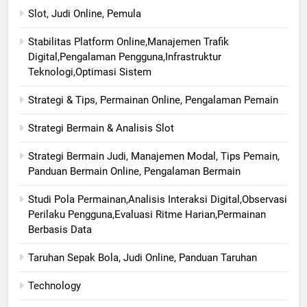
Slot, Judi Online, Pemula
Stabilitas Platform Online,Manajemen Trafik
Digital,Pengalaman Pengguna,Infrastruktur
Teknologi,Optimasi Sistem
Strategi & Tips, Permainan Online, Pengalaman Pemain
Strategi Bermain & Analisis Slot
Strategi Bermain Judi, Manajemen Modal, Tips Pemain,
Panduan Bermain Online, Pengalaman Bermain
Studi Pola Permainan,Analisis Interaksi Digital,Observasi
Perilaku Pengguna,Evaluasi Ritme Harian,Permainan
Berbasis Data
Taruhan Sepak Bola, Judi Online, Panduan Taruhan
Technology