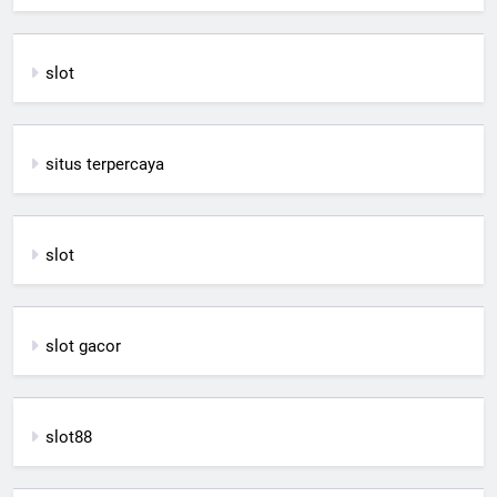
slot
situs terpercaya
slot
slot gacor
slot88