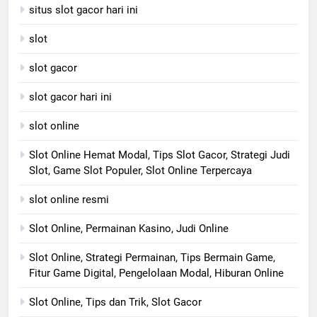
situs slot gacor hari ini
slot
slot gacor
slot gacor hari ini
slot online
Slot Online Hemat Modal, Tips Slot Gacor, Strategi Judi
Slot, Game Slot Populer, Slot Online Terpercaya
slot online resmi
Slot Online, Permainan Kasino, Judi Online
Slot Online, Strategi Permainan, Tips Bermain Game,
Fitur Game Digital, Pengelolaan Modal, Hiburan Online
Slot Online, Tips dan Trik, Slot Gacor