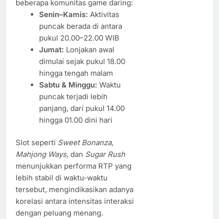
beberapa komunitas game daring:
Senin–Kamis:
Aktivitas
puncak berada di antara
pukul 20.00–22.00 WIB
Jumat:
Lonjakan awal
dimulai sejak pukul 18.00
hingga tengah malam
Sabtu & Minggu:
Waktu
puncak terjadi lebih
panjang, dari pukul 14.00
hingga 01.00 dini hari
Slot seperti
Sweet Bonanza
,
Mahjong Ways
, dan
Sugar Rush
menunjukkan performa RTP yang
lebih stabil di waktu-waktu
tersebut, mengindikasikan adanya
korelasi antara intensitas interaksi
dengan peluang menang.