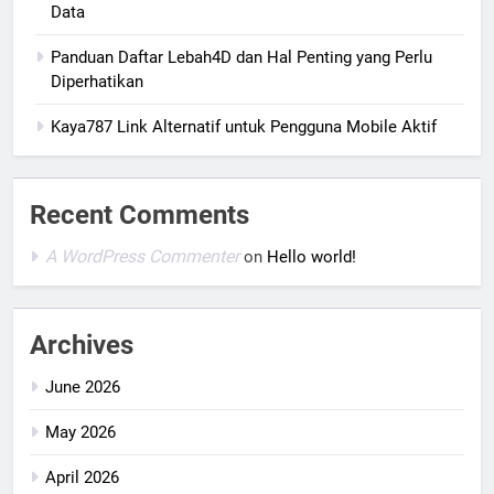
Data
Panduan Daftar Lebah4D dan Hal Penting yang Perlu
Diperhatikan
Kaya787 Link Alternatif untuk Pengguna Mobile Aktif
Recent Comments
A WordPress Commenter
on
Hello world!
Archives
June 2026
May 2026
April 2026