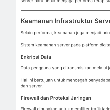
server baru untuk menjaga performa tetap sta
Keamanan Infrastruktur Ser
Selain performa, keamanan juga menjadi prior
Sistem keamanan server pada platform digit
Enkripsi Data
Data pengguna yang ditransmisikan melalui ja
Hal ini bertujuan untuk mencegah penyadap
dan server.
Firewall dan Proteksi Jaringan
Firewall digunakan untuk memfilter trafik jar