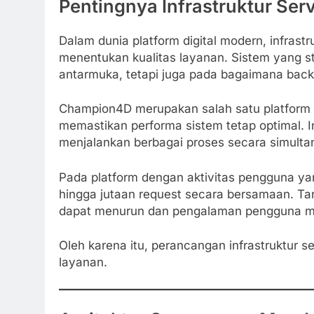
Pentingnya Infrastruktur Serv
Dalam dunia platform digital modern, infras
menentukan kualitas layanan. Sistem yang st
antarmuka, tetapi juga pada bagaimana backe
Champion4D merupakan salah satu platform y
memastikan performa sistem tetap optimal. I
menjalankan berbagai proses secara simult
Pada platform dengan aktivitas pengguna ya
hingga jutaan request secara bersamaan. Tan
dapat menurun dan pengalaman pengguna men
Oleh karena itu, perancangan infrastruktur s
layanan.