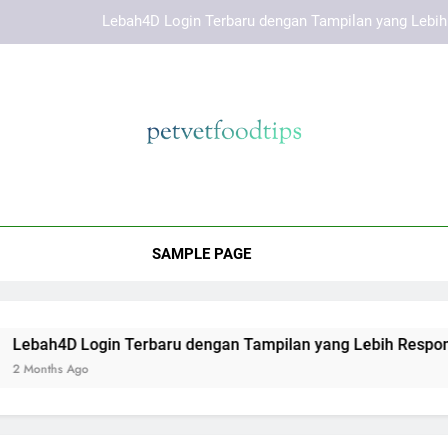
Lebah4D Login Terbaru dengan Tampilan yang Lebi
Panduan Daftar Ed
Panduan Daftar Lebah4D da
Panduan Aman Mengakses EDWINSLOT Link Al
 Vet Food Tips
Lebah4D Login Terbaru dengan Tampilan yang Lebi
Tentang Nutrisi Dan Kesehatan Hewan Peliharaan Anda Dengan P
Panduan Daftar Ed
SAMPLE PAGE
Panduan Daftar Lebah4D da
ogin Terbaru dengan Tampilan yang Lebih Responsif untuk A