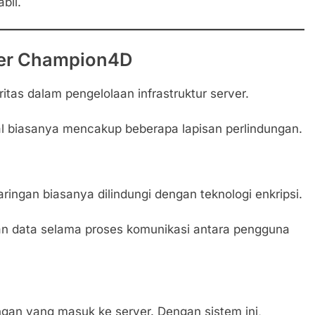
bil.
ver Champion4D
itas dalam pengelolaan infrastruktur server.
al biasanya mencakup beberapa lapisan perlindungan.
ringan biasanya dilindungi dengan teknologi enkripsi.
an data selama proses komunikasi antara pengguna
ingan yang masuk ke server. Dengan sistem ini,