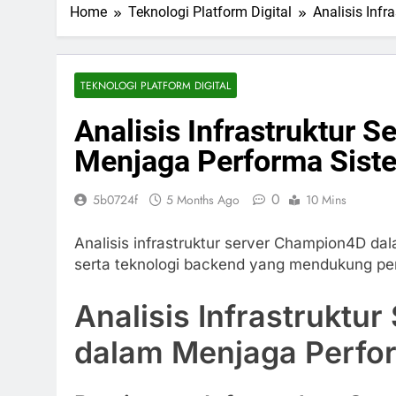
Home
Teknologi Platform Digital
Analisis Inf
TEKNOLOGI PLATFORM DIGITAL
Analisis Infrastruktur
Menjaga Performa Sist
0
5b0724f
5 Months Ago
10 Mins
Analisis infrastruktur server Champion4D dal
serta teknologi backend yang mendukung p
Analisis Infrastrukt
dalam Menjaga Perfo