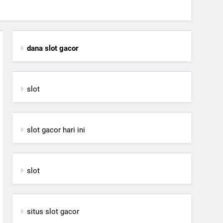
dana slot gacor
slot
slot gacor hari ini
slot
situs slot gacor