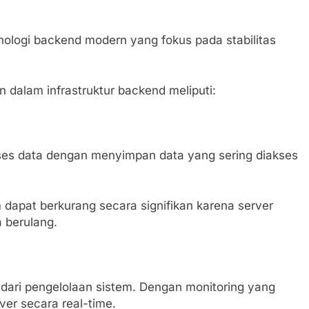
logi backend modern yang fokus pada stabilitas
dalam infrastruktur backend meliputi:
s data dengan menyimpan data yang sering diakses
dapat berkurang secara signifikan karena server
 berulang.
 dari pengelolaan sistem. Dengan monitoring yang
ver secara real-time.