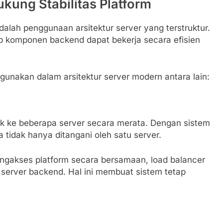
kung Stabilitas Platform
alah penggunaan arsitektur server yang terstruktur.
ap komponen backend dapat bekerja secara efisien
nakan dalam arsitektur server modern antara lain:
ik ke beberapa server secara merata. Dengan sistem
ja tidak hanya ditangani oleh satu server.
ngakses platform secara bersamaan, load balancer
server backend. Hal ini membuat sistem tetap