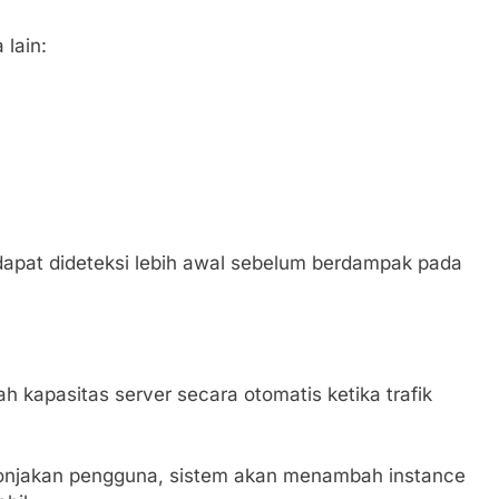
 lain:
dapat dideteksi lebih awal sebelum berdampak pada
kapasitas server secara otomatis ketika trafik
 lonjakan pengguna, sistem akan menambah instance