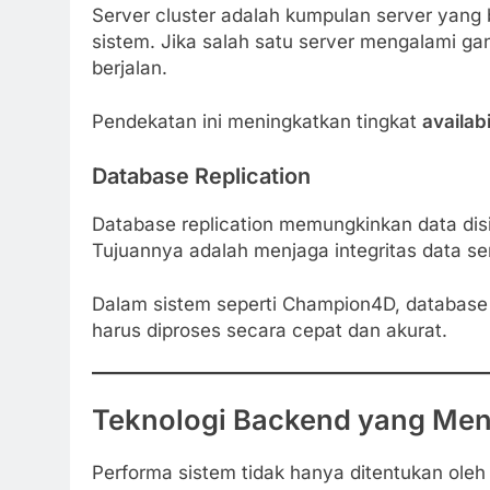
Server cluster adalah kumpulan server yang
sistem. Jika salah satu server mengalami ga
berjalan.
Pendekatan ini meningkatkan tingkat
availabi
Database Replication
Database replication memungkinkan data dis
Tujuannya adalah menjaga integritas data s
Dalam sistem seperti Champion4D, database 
harus diproses secara cepat dan akurat.
Teknologi Backend yang Men
Performa sistem tidak hanya ditentukan oleh s