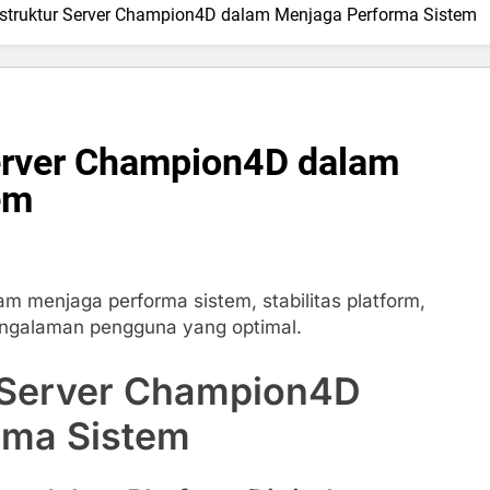
rastruktur Server Champion4D dalam Menjaga Performa Sistem
 Server Champion4D dalam
em
am menjaga performa sistem, stabilitas platform,
engalaman pengguna yang optimal.
ur Server Champion4D
rma Sistem