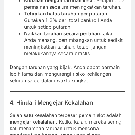
Mulailah dengan taruhan kecil:
Pelajari pola
permainan sebelum meningkatkan taruhan.
Tetapkan batas taruhan per putaran:
Gunakan 1-2% dari total bankroll Anda
untuk setiap putaran.
Naikkan taruhan secara perlahan:
Jika
Anda menang, pertimbangkan untuk sedikit
meningkatkan taruhan, tetapi jangan
melakukannya secara drastis.
Dengan taruhan yang bijak, Anda dapat bermain
lebih lama dan mengurangi risiko kehilangan
seluruh saldo dalam waktu singkat.
4. Hindari Mengejar Kekalahan
Salah satu kesalahan terbesar pemain slot adalah
mengejar kekalahan.
Ketika kalah, mereka sering
kali menambah taruhan untuk mencoba