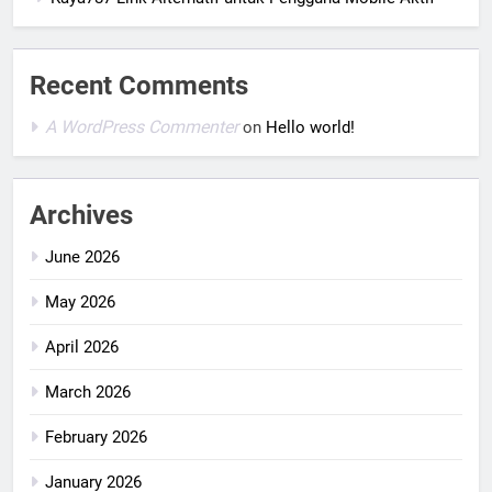
Recent Comments
A WordPress Commenter
on
Hello world!
Archives
June 2026
May 2026
April 2026
March 2026
February 2026
January 2026