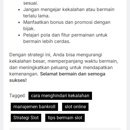
sesuai.
Jangan mengejar kekalahan atau bermain
terlalu lama.
Manfaatkan bonus dan promosi dengan
bijak.
Pelajari pola dan fitur permainan untuk
bermain lebih cerdas.
Dengan strategi ini, Anda bisa mengurangi
kekalahan besar, memperpanjang waktu bermain,
dan meningkatkan peluang untuk mendapatkan
kemenangan.
Selamat bermain dan semoga
sukses!
Tagged:
cara menghindari kekalahan
manajemen bankroll
slot online
Strategi Slot
tips bermain slot