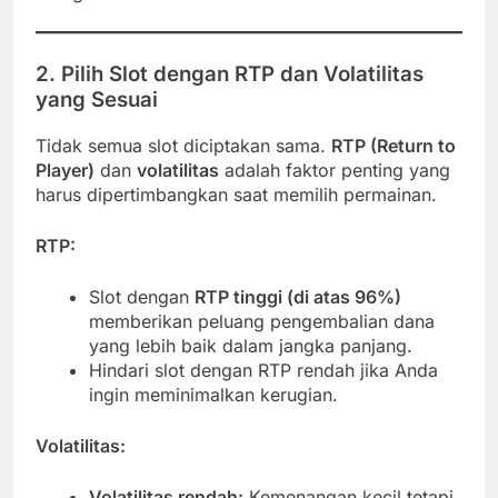
2. Pilih Slot dengan RTP dan Volatilitas
yang Sesuai
Tidak semua slot diciptakan sama.
RTP (Return to
Player)
dan
volatilitas
adalah faktor penting yang
harus dipertimbangkan saat memilih permainan.
RTP:
Slot dengan
RTP tinggi (di atas 96%)
memberikan peluang pengembalian dana
yang lebih baik dalam jangka panjang.
Hindari slot dengan RTP rendah jika Anda
ingin meminimalkan kerugian.
Volatilitas:
Volatilitas rendah:
Kemenangan kecil tetapi