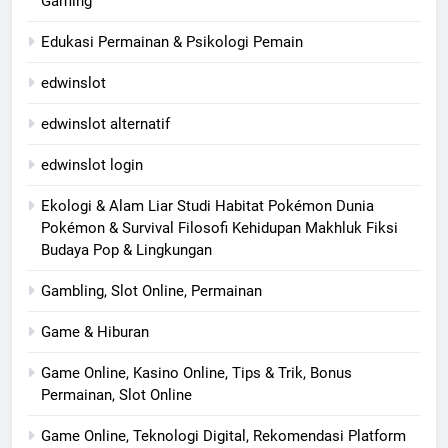
Gaming
Edukasi Permainan & Psikologi Pemain
edwinslot
edwinslot alternatif
edwinslot login
Ekologi & Alam Liar Studi Habitat Pokémon Dunia
Pokémon & Survival Filosofi Kehidupan Makhluk Fiksi
Budaya Pop & Lingkungan
Gambling, Slot Online, Permainan
Game & Hiburan
Game Online, Kasino Online, Tips & Trik, Bonus
Permainan, Slot Online
Game Online, Teknologi Digital, Rekomendasi Platform