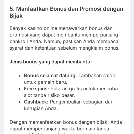
5. Manfaatkan Bonus dan Promosi dengan
Bijak
Banyak kasino online menawarkan bonus dan
promosi yang dapat membantu memperpanjang
bankroll Anda. Namun, pastikan Anda membaca
syarat dan ketentuan sebelum mengklaim bonus.
Jenis bonus yang dapat membantu:
Bonus selamat datang:
Tambahan saldo
untuk pemain baru.
Free spins:
Putaran gratis untuk mencoba
slot tanpa risiko besar.
Cashback:
Pengembalian sebagian dari
kerugian Anda.
Dengan memanfaatkan bonus dengan bijak, Anda
dapat memperpanjang waktu bermain tanpa