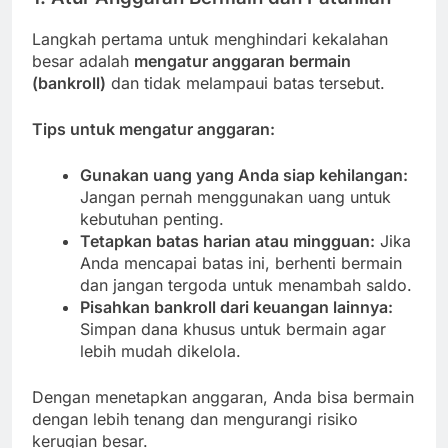
Langkah pertama untuk menghindari kekalahan
besar adalah
mengatur anggaran bermain
(bankroll)
dan tidak melampaui batas tersebut.
Tips untuk mengatur anggaran:
Gunakan uang yang Anda siap kehilangan:
Jangan pernah menggunakan uang untuk
kebutuhan penting.
Tetapkan batas harian atau mingguan:
Jika
Anda mencapai batas ini, berhenti bermain
dan jangan tergoda untuk menambah saldo.
Pisahkan bankroll dari keuangan lainnya:
Simpan dana khusus untuk bermain agar
lebih mudah dikelola.
Dengan menetapkan anggaran, Anda bisa bermain
dengan lebih tenang dan mengurangi risiko
kerugian besar.