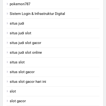
pokemon787
Sistem Login & Infrastruktur Digital
situs judi
situs judi slot
situs judi slot gacor
situs judi slot online
situs slot
situs slot gacor
situs slot gacor hari ini
slot
slot gacor