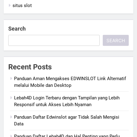
situs slot
Search
SEARCH
Recent Posts
Panduan Aman Mengakses EDWINSLOT Link Alternatif
melalui Mobile dan Desktop
Lebah4D Login Terbaru dengan Tampilan yang Lebih
Responsif untuk Akses Lebih Nyaman
Panduan Daftar Edwinslot agar Tidak Salah Mengisi
Data
Panduan Daftar Lebah4D dan Hal Penting yang Perlu