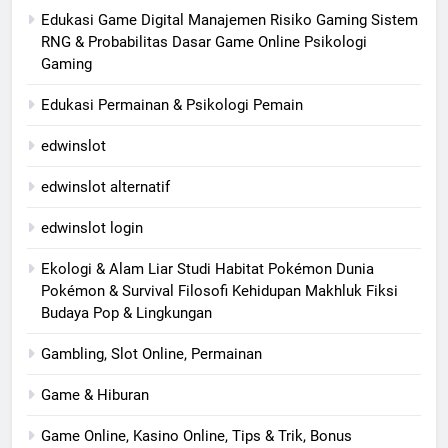
Edukasi Game Digital Manajemen Risiko Gaming Sistem
RNG & Probabilitas Dasar Game Online Psikologi
Gaming
Edukasi Permainan & Psikologi Pemain
edwinslot
edwinslot alternatif
edwinslot login
Ekologi & Alam Liar Studi Habitat Pokémon Dunia
Pokémon & Survival Filosofi Kehidupan Makhluk Fiksi
Budaya Pop & Lingkungan
Gambling, Slot Online, Permainan
Game & Hiburan
Game Online, Kasino Online, Tips & Trik, Bonus