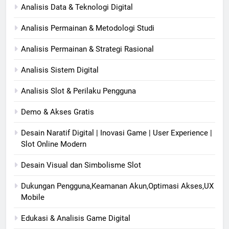
Analisis Data & Teknologi Digital
Analisis Permainan & Metodologi Studi
Analisis Permainan & Strategi Rasional
Analisis Sistem Digital
Analisis Slot & Perilaku Pengguna
Demo & Akses Gratis
Desain Naratif Digital | Inovasi Game | User Experience |
Slot Online Modern
Desain Visual dan Simbolisme Slot
Dukungan Pengguna,Keamanan Akun,Optimasi Akses,UX
Mobile
Edukasi & Analisis Game Digital