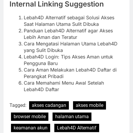
Internal Linking Suggestion
Lebah4D Alternatif sebagai Solusi Akses
Saat Halaman Utama Sulit Dibuka
Panduan Lebah4D Alternatif agar Akses
Lebih Aman dan Teratur
Cara Mengatasi Halaman Utama Lebah4D
yang Sulit Dibuka
Lebah4D Login: Tips Akses Aman untuk
Pengguna Baru
Cara Aman Melakukan Lebah4D Daftar di
Perangkat Pribadi
Cara Memahami Menu Awal Setelah
Lebah4D Daftar
Tagged:
akses cadangan
akses mobile
browser mobile
halaman utama
keamanan akun
Lebah4D Alternatif