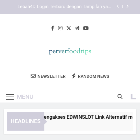
Skip
Panduan Daftar Edwinslot agar Tidak Salah
to
Mengisi Data
content
Panduan Daftar Lebah4D dan Hal Penting yang
Perlu Diperhatikan
Panduan Aman Mengakses EDWINSLOT Link
Alternatif melalui Mobile dan Desktop
Lebah4D Login Terbaru dengan Tampilan yang
Lebih Responsif untuk Akses Lebih Nyaman
Panduan Daftar Edwinslot agar Tidak Salah
Mengisi Data
Pet Vet Food
Pelajari Tentang Nutrisi Dan Kesehatan
Panduan Daftar Lebah4D dan Hal Penting yang
NEWSLETTER
RANDOM NEWS
Tips
Perlu Diperhatikan
Hewan Peliharaan Anda Dengan Pet Vet
Food Tips. Sumber Terpercaya Untuk
MENU
Pemilik Hewan.
anduan Aman Mengakses EDWINSLOT Link Alternatif melalui 
HEADLINES
 Month Ago