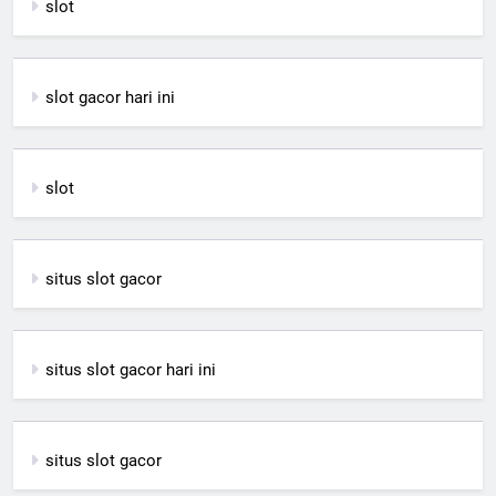
slot
slot gacor hari ini
slot
situs slot gacor
situs slot gacor hari ini
situs slot gacor