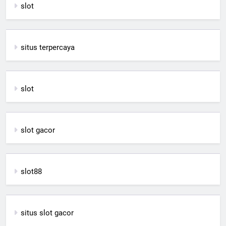
slot
situs terpercaya
slot
slot gacor
slot88
situs slot gacor