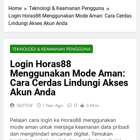
Home
Teknologi & Keamanan Pengguna
Login Horas88 Menggunakan Mode Aman: Cara Cerdas
Lindungi Akses Akun Anda
TEKNOLOGI & KEAMANAN PENGGUNA
Login Horas88
Menggunakan Mode Aman:
Cara Cerdas Lindungi Akses
Akun Anda
0
5b0724f
1 Year Ago
6 Mins
Pelajari cara login ke Horas88 menggunakan
mode aman untuk menjaga keamanan data pribadi
dan menghindari ancaman digital. Temukan