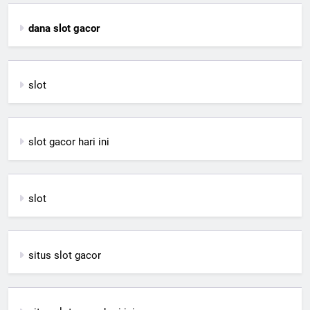
dana slot gacor
slot
slot gacor hari ini
slot
situs slot gacor