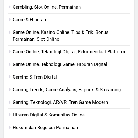
Gambling, Slot Online, Permainan
Game & Hiburan
Game Online, Kasino Online, Tips & Trik, Bonus
Permainan, Slot Online
Game Online, Teknologi Digital, Rekomendasi Platform
Game Online, Teknologi Game, Hiburan Digital
Gaming & Tren Digital
Gaming Trends, Game Analysis, Esports & Streaming
Gaming, Teknologi, AR/VR, Tren Game Modern
Hiburan Digital & Komunitas Online
Hukum dan Regulasi Permainan