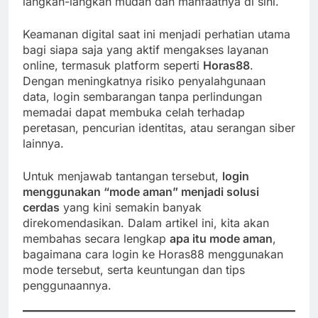
langkah-langkah mudah dan manfaatnya di sini.
Keamanan digital saat ini menjadi perhatian utama
bagi siapa saja yang aktif mengakses layanan
online, termasuk platform seperti
Horas88
.
Dengan meningkatnya risiko penyalahgunaan
data, login sembarangan tanpa perlindungan
memadai dapat membuka celah terhadap
peretasan, pencurian identitas, atau serangan siber
lainnya.
Untuk menjawab tantangan tersebut,
login
menggunakan “mode aman” menjadi solusi
cerdas
yang kini semakin banyak
direkomendasikan. Dalam artikel ini, kita akan
membahas secara lengkap
apa itu mode aman
,
bagaimana cara login ke Horas88 menggunakan
mode tersebut, serta keuntungan dan tips
penggunaannya.