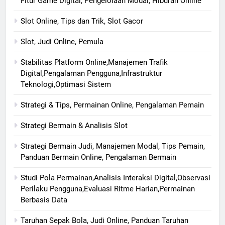
Fitur Game Digital, Pengelolaan Modal, Hiburan Online
Slot Online, Tips dan Trik, Slot Gacor
Slot, Judi Online, Pemula
Stabilitas Platform Online,Manajemen Trafik
Digital,Pengalaman Pengguna,Infrastruktur
Teknologi,Optimasi Sistem
Strategi & Tips, Permainan Online, Pengalaman Pemain
Strategi Bermain & Analisis Slot
Strategi Bermain Judi, Manajemen Modal, Tips Pemain,
Panduan Bermain Online, Pengalaman Bermain
Studi Pola Permainan,Analisis Interaksi Digital,Observasi
Perilaku Pengguna,Evaluasi Ritme Harian,Permainan
Berbasis Data
Taruhan Sepak Bola, Judi Online, Panduan Taruhan