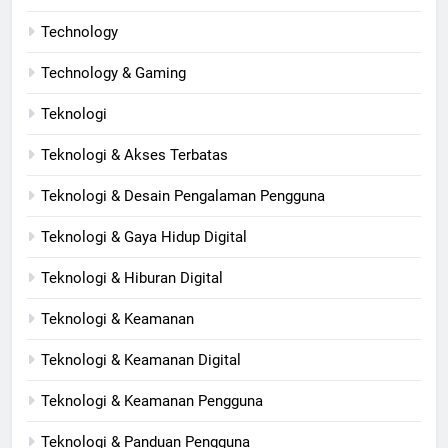
Technology
Technology & Gaming
Teknologi
Teknologi & Akses Terbatas
Teknologi & Desain Pengalaman Pengguna
Teknologi & Gaya Hidup Digital
Teknologi & Hiburan Digital
Teknologi & Keamanan
Teknologi & Keamanan Digital
Teknologi & Keamanan Pengguna
Teknologi & Panduan Pengguna