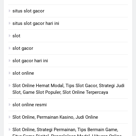
situs slot gacor
situs slot gacor hari ini
slot
slot gacor
slot gacor hari ini
slot online
Slot Online Hemat Modal, Tips Slot Gacor, Strategi Judi
Slot, Game Slot Populer, Slot Online Terpercaya
slot online resmi
Slot Online, Permainan Kasino, Judi Online
Slot Online, Strategi Permainan, Tips Bermain Game,