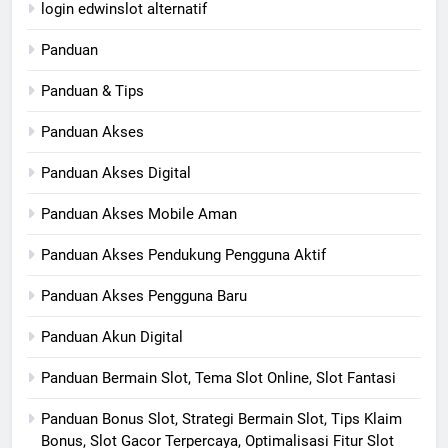
login edwinslot alternatif
Panduan
Panduan & Tips
Panduan Akses
Panduan Akses Digital
Panduan Akses Mobile Aman
Panduan Akses Pendukung Pengguna Aktif
Panduan Akses Pengguna Baru
Panduan Akun Digital
Panduan Bermain Slot, Tema Slot Online, Slot Fantasi
Panduan Bonus Slot, Strategi Bermain Slot, Tips Klaim
Bonus, Slot Gacor Terpercaya, Optimalisasi Fitur Slot