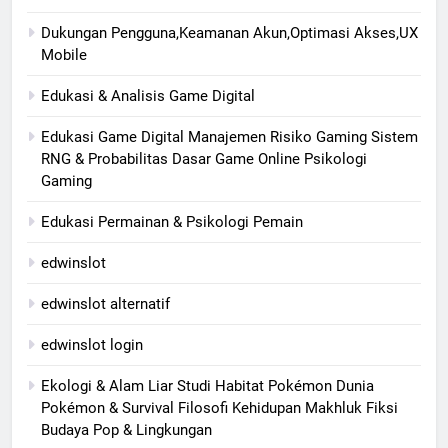
Dukungan Pengguna,Keamanan Akun,Optimasi Akses,UX
Mobile
Edukasi & Analisis Game Digital
Edukasi Game Digital Manajemen Risiko Gaming Sistem
RNG & Probabilitas Dasar Game Online Psikologi
Gaming
Edukasi Permainan & Psikologi Pemain
edwinslot
edwinslot alternatif
edwinslot login
Ekologi & Alam Liar Studi Habitat Pokémon Dunia
Pokémon & Survival Filosofi Kehidupan Makhluk Fiksi
Budaya Pop & Lingkungan