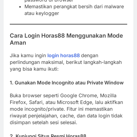
Memastikan perangkat bersih dari malware
atau keylogger
Cara Login Horas88 Menggunakan Mode
Aman
Jika kamu ingin
login horas88
dengan
perlindungan maksimal, berikut langkah-langkah
yang bisa kamu ikuti:
1.
Gunakan Mode Incognito atau Private Window
Buka browser seperti Google Chrome, Mozilla
Firefox, Safari, atau Microsoft Edge, lalu aktifkan
mode incognito/private. Fitur ini memastikan
riwayat penjelajahan, cache, dan data login tidak
disimpan setelah sesi selesai.
2.
Kunjungi Situs Resmi Horas88