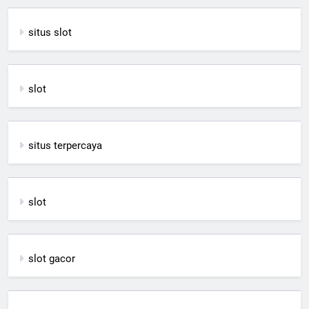
situs slot
slot
situs terpercaya
slot
slot gacor