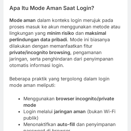
Apa Itu Mode Aman Saat Login?
Mode aman
dalam konteks login merujuk pada
proses masuk ke akun menggunakan metode atau
lingkungan yang
minim risiko
dan
maksimal
perlindungan data pribadi
. Mode ini biasanya
dilakukan dengan memanfaatkan fitur
private/incognito browsing
, pengamanan
jaringan, serta penghindaran dari penyimpanan
otomatis informasi login.
Beberapa praktik yang tergolong dalam login
mode aman meliputi:
Menggunakan
browser incognito/private
mode
Login melalui
jaringan aman
(bukan Wi-Fi
publik)
Menonaktifkan
auto-fill
dan penyimpanan
password di browser