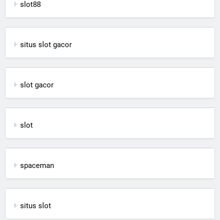
slot88
situs slot gacor
slot gacor
slot
spaceman
situs slot