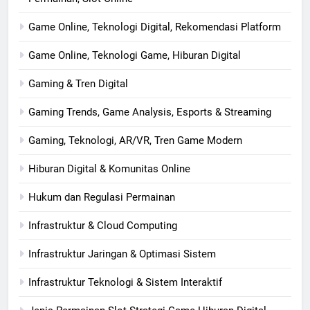
Game Online, Teknologi Digital, Rekomendasi Platform
Game Online, Teknologi Game, Hiburan Digital
Gaming & Tren Digital
Gaming Trends, Game Analysis, Esports & Streaming
Gaming, Teknologi, AR/VR, Tren Game Modern
Hiburan Digital & Komunitas Online
Hukum dan Regulasi Permainan
Infrastruktur & Cloud Computing
Infrastruktur Jaringan & Optimasi Sistem
Infrastruktur Teknologi & Sistem Interaktif