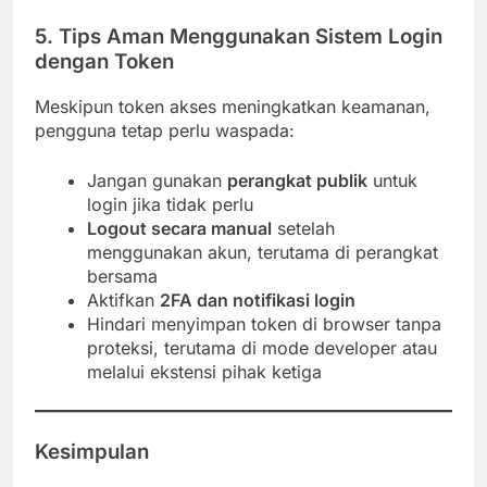
5. Tips Aman Menggunakan Sistem Login
dengan Token
Meskipun token akses meningkatkan keamanan,
pengguna tetap perlu waspada:
Jangan gunakan
perangkat publik
untuk
login jika tidak perlu
Logout secara manual
setelah
menggunakan akun, terutama di perangkat
bersama
Aktifkan
2FA dan notifikasi login
Hindari menyimpan token di browser tanpa
proteksi, terutama di mode developer atau
melalui ekstensi pihak ketiga
Kesimpulan