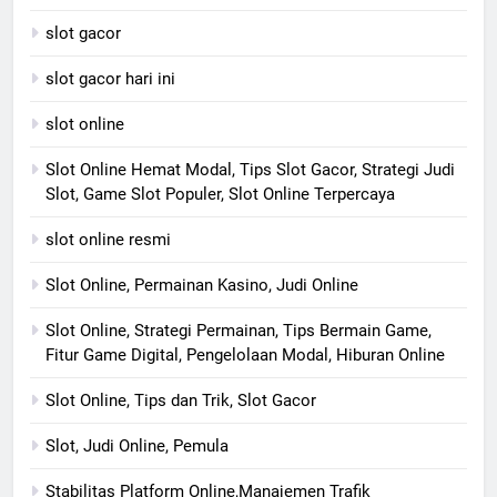
slot gacor
slot gacor hari ini
slot online
Slot Online Hemat Modal, Tips Slot Gacor, Strategi Judi
Slot, Game Slot Populer, Slot Online Terpercaya
slot online resmi
Slot Online, Permainan Kasino, Judi Online
Slot Online, Strategi Permainan, Tips Bermain Game,
Fitur Game Digital, Pengelolaan Modal, Hiburan Online
Slot Online, Tips dan Trik, Slot Gacor
Slot, Judi Online, Pemula
Stabilitas Platform Online,Manajemen Trafik