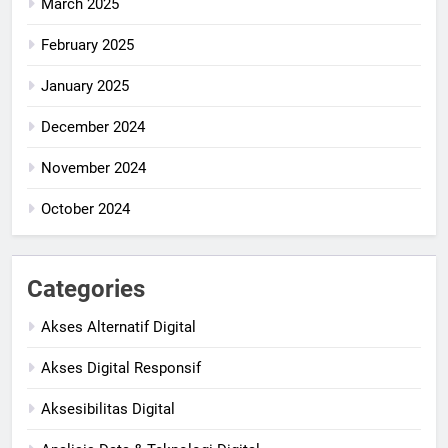
March 2025
February 2025
January 2025
December 2024
November 2024
October 2024
Categories
Akses Alternatif Digital
Akses Digital Responsif
Aksesibilitas Digital