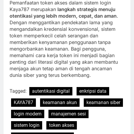
Pemanfaatan token akses dalam sistem login
Kaya787 merupakan
langkah strategis menuju
otentikasi yang lebih modern, cepat, dan aman
.
Dengan menggantikan pendekatan lama yang
mengandalkan kredensial konvensional, sistem
token memperkecil celah serangan dan
memberikan kenyamanan penggunaan tanpa
mengorbankan keamanan. Bagi pengguna,
memahami cara kerja token ini menjadi bagian
penting dari literasi digital yang akan membantu
menjaga akun tetap aman di tengah ancaman
dunia siber yang terus berkembang.
Tagged:
autentikasi digital
enkripsi data
KAYA787
keamanan akun
keamanan siber
login modern
manajemen sesi
sistem login
token akses