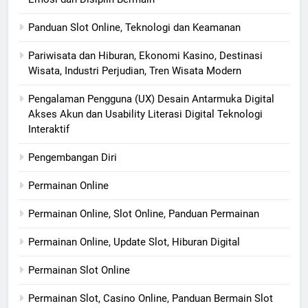
Panduan Slot Online, Teknologi dan Keamanan
Pariwisata dan Hiburan, Ekonomi Kasino, Destinasi
Wisata, Industri Perjudian, Tren Wisata Modern
Pengalaman Pengguna (UX) Desain Antarmuka Digital
Akses Akun dan Usability Literasi Digital Teknologi
Interaktif
Pengembangan Diri
Permainan Online
Permainan Online, Slot Online, Panduan Permainan
Permainan Online, Update Slot, Hiburan Digital
Permainan Slot Online
Permainan Slot, Casino Online, Panduan Bermain Slot