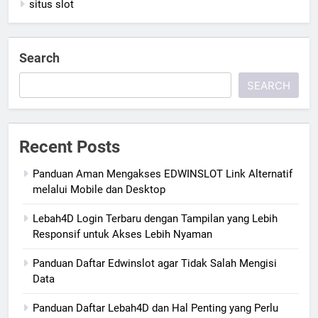
situs slot
Search
SEARCH
Recent Posts
Panduan Aman Mengakses EDWINSLOT Link Alternatif
melalui Mobile dan Desktop
Lebah4D Login Terbaru dengan Tampilan yang Lebih
Responsif untuk Akses Lebih Nyaman
Panduan Daftar Edwinslot agar Tidak Salah Mengisi
Data
Panduan Daftar Lebah4D dan Hal Penting yang Perlu