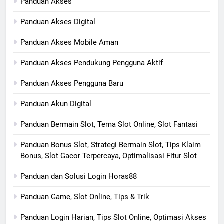
Panduan Akses
Panduan Akses Digital
Panduan Akses Mobile Aman
Panduan Akses Pendukung Pengguna Aktif
Panduan Akses Pengguna Baru
Panduan Akun Digital
Panduan Bermain Slot, Tema Slot Online, Slot Fantasi
Panduan Bonus Slot, Strategi Bermain Slot, Tips Klaim
Bonus, Slot Gacor Terpercaya, Optimalisasi Fitur Slot
Panduan dan Solusi Login Horas88
Panduan Game, Slot Online, Tips & Trik
Panduan Login Harian, Tips Slot Online, Optimasi Akses