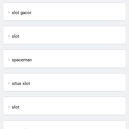
slot gacor
slot
spaceman
situs slot
slot