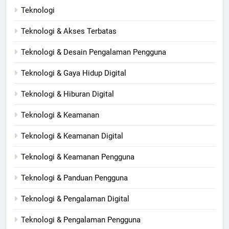
Teknologi
Teknologi & Akses Terbatas
Teknologi & Desain Pengalaman Pengguna
Teknologi & Gaya Hidup Digital
Teknologi & Hiburan Digital
Teknologi & Keamanan
Teknologi & Keamanan Digital
Teknologi & Keamanan Pengguna
Teknologi & Panduan Pengguna
Teknologi & Pengalaman Digital
Teknologi & Pengalaman Pengguna