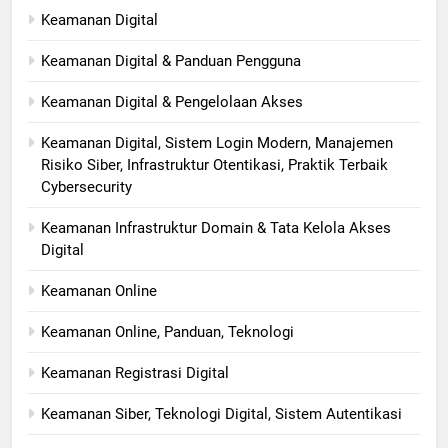
Keamanan Digital
Keamanan Digital & Panduan Pengguna
Keamanan Digital & Pengelolaan Akses
Keamanan Digital, Sistem Login Modern, Manajemen
Risiko Siber, Infrastruktur Otentikasi, Praktik Terbaik
Cybersecurity
Keamanan Infrastruktur Domain & Tata Kelola Akses
Digital
Keamanan Online
Keamanan Online, Panduan, Teknologi
Keamanan Registrasi Digital
Keamanan Siber, Teknologi Digital, Sistem Autentikasi