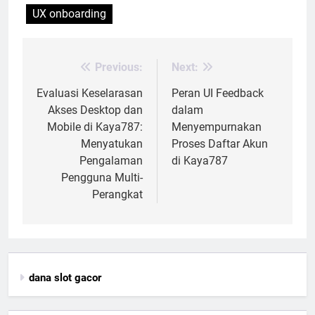
UX onboarding
Previous:
Next:
Post
navigation
Evaluasi Keselarasan
Peran UI Feedback
Akses Desktop dan
dalam
Mobile di Kaya787:
Menyempurnakan
Menyatukan
Proses Daftar Akun
Pengalaman
di Kaya787
Pengguna Multi-
Perangkat
dana slot gacor