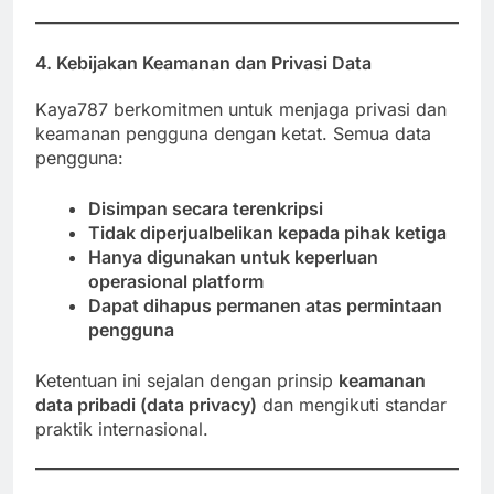
4.
Kebijakan Keamanan dan Privasi Data
Kaya787 berkomitmen untuk menjaga privasi dan
keamanan pengguna dengan ketat. Semua data
pengguna:
Disimpan secara terenkripsi
Tidak diperjualbelikan kepada pihak ketiga
Hanya digunakan untuk keperluan
operasional platform
Dapat dihapus permanen atas permintaan
pengguna
Ketentuan ini sejalan dengan prinsip
keamanan
data pribadi (data privacy)
dan mengikuti standar
praktik internasional.