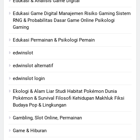
Edukasi & Analisis Game Digital
Edukasi Game Digital Manajemen Risiko Gaming Sistem
RNG & Probabilitas Dasar Game Online Psikologi
Gaming
Edukasi Permainan & Psikologi Pemain
edwinslot
edwinslot alternatif
edwinslot login
Ekologi & Alam Liar Studi Habitat Pokémon Dunia
Pokémon & Survival Filosofi Kehidupan Makhluk Fiksi
Budaya Pop & Lingkungan
Gambling, Slot Online, Permainan
Game & Hiburan