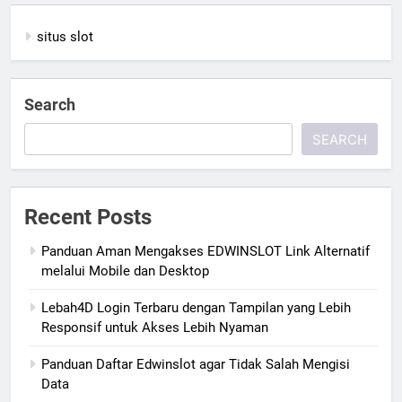
situs slot
Search
SEARCH
Recent Posts
Panduan Aman Mengakses EDWINSLOT Link Alternatif
melalui Mobile dan Desktop
Lebah4D Login Terbaru dengan Tampilan yang Lebih
Responsif untuk Akses Lebih Nyaman
Panduan Daftar Edwinslot agar Tidak Salah Mengisi
Data