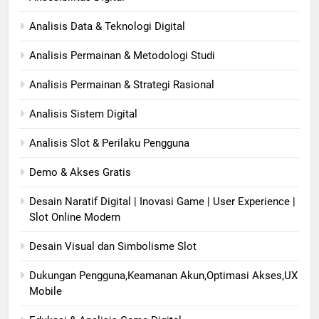
Analisis Data & Teknologi Digital
Analisis Permainan & Metodologi Studi
Analisis Permainan & Strategi Rasional
Analisis Sistem Digital
Analisis Slot & Perilaku Pengguna
Demo & Akses Gratis
Desain Naratif Digital | Inovasi Game | User Experience |
Slot Online Modern
Desain Visual dan Simbolisme Slot
Dukungan Pengguna,Keamanan Akun,Optimasi Akses,UX
Mobile