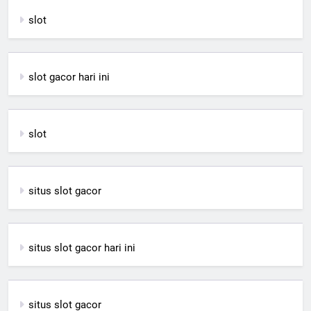
slot
slot gacor hari ini
slot
situs slot gacor
situs slot gacor hari ini
situs slot gacor