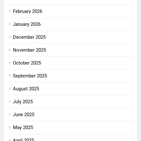
February 2026
January 2026
December 2025
November 2025
October 2025
September 2025
August 2025
July 2025
June 2025
May 2025
April 2025