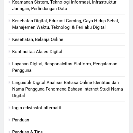
Keamanan Sistem, Teknologi Informasi, Infrastruktur
Jaringan, Perlindungan Data
Kesehatan Digital, Edukasi Gaming, Gaya Hidup Sehat,
Manajemen Waktu, Teknologi & Perilaku Digital
Kesehatan, Belanja Online
Kontinuitas Akses Digital
Layanan Digital, Responsivitas Platform, Pengalaman
Pengguna
Linguistik Digital Analisis Bahasa Online Identitas dan
Nama Pengguna Fenomena Bahasa Internet Studi Nama
Digital
login edwinslot alternatif
Panduan
Panduan & Tips