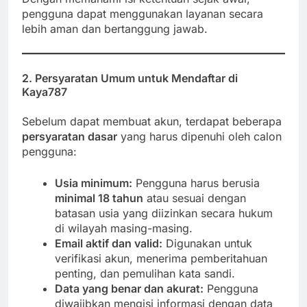
pengguna dapat menggunakan layanan secara
lebih aman dan bertanggung jawab.
2.
Persyaratan Umum untuk Mendaftar di
Kaya787
Sebelum dapat membuat akun, terdapat beberapa
persyaratan dasar
yang harus dipenuhi oleh calon
pengguna:
Usia minimum:
Pengguna harus berusia
minimal 18 tahun
atau sesuai dengan
batasan usia yang diizinkan secara hukum
di wilayah masing-masing.
Email aktif dan valid:
Digunakan untuk
verifikasi akun, menerima pemberitahuan
penting, dan pemulihan kata sandi.
Data yang benar dan akurat:
Pengguna
diwajibkan mengisi informasi dengan data