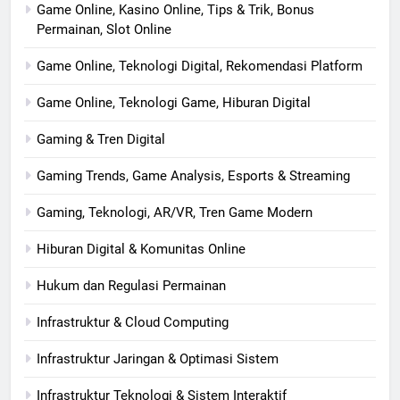
Game Online, Kasino Online, Tips & Trik, Bonus
Permainan, Slot Online
Game Online, Teknologi Digital, Rekomendasi Platform
Game Online, Teknologi Game, Hiburan Digital
Gaming & Tren Digital
Gaming Trends, Game Analysis, Esports & Streaming
Gaming, Teknologi, AR/VR, Tren Game Modern
Hiburan Digital & Komunitas Online
Hukum dan Regulasi Permainan
Infrastruktur & Cloud Computing
Infrastruktur Jaringan & Optimasi Sistem
Infrastruktur Teknologi & Sistem Interaktif