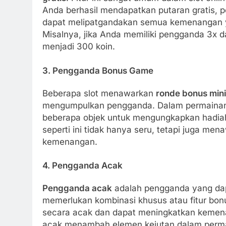
Anda berhasil mendapatkan putaran gratis, 
dapat melipatgandakan semua kemenangan ya
Misalnya, jika Anda memiliki pengganda 3x
menjadi 300 koin.
3.
Pengganda Bonus Game
Beberapa slot menawarkan
ronde bonus min
mengumpulkan pengganda. Dalam permainan b
beberapa objek untuk mengungkapkan hadiah
seperti ini tidak hanya seru, tetapi juga m
kemenangan.
4.
Pengganda Acak
Pengganda acak
adalah pengganda yang dap
memerlukan kombinasi khusus atau fitur bon
secara acak dan dapat meningkatkan kemena
acak menambah elemen kejutan dalam perma