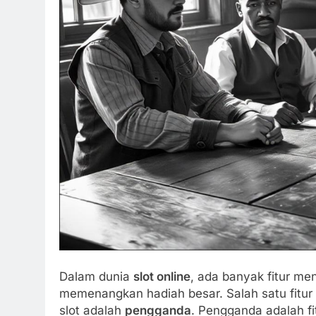
Dalam dunia
slot online
, ada banyak fitur m
memenangkan hadiah besar. Salah satu fitu
slot adalah
pengganda
. Pengganda adalah f