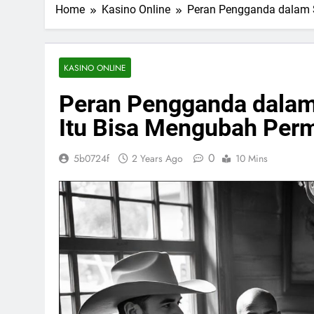
Home
Kasino Online
Peran Pengganda dalam 
KASINO ONLINE
Peran Pengganda dalam
Itu Bisa Mengubah Per
0
5b0724f
2 Years Ago
10 Mins