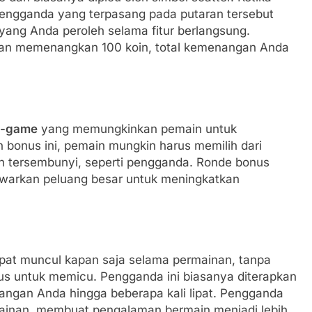
pengganda yang terpasang pada putaran tersebut
ng Anda peroleh selama fitur berlangsung.
 dan memenangkan 100 koin, total kemenangan Anda
i-game
yang memungkinkan pemain untuk
onus ini, pemain mungkin harus memilih dari
 tersembunyi, seperti pengganda. Ronde bonus
enawarkan peluang besar untuk meningkatkan
at muncul kapan saja selama permainan, tanpa
us untuk memicu. Pengganda ini biasanya diterapkan
ngan Anda hingga beberapa kali lipat. Pengganda
inan, membuat pengalaman bermain menjadi lebih