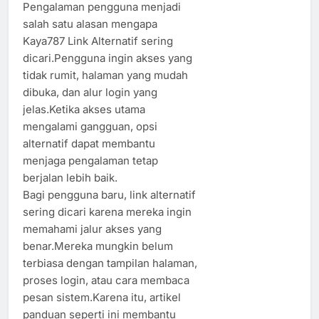
Pengalaman pengguna menjadi
salah satu alasan mengapa
Kaya787 Link Alternatif sering
dicari.Pengguna ingin akses yang
tidak rumit, halaman yang mudah
dibuka, dan alur login yang
jelas.Ketika akses utama
mengalami gangguan, opsi
alternatif dapat membantu
menjaga pengalaman tetap
berjalan lebih baik.
Bagi pengguna baru, link alternatif
sering dicari karena mereka ingin
memahami jalur akses yang
benar.Mereka mungkin belum
terbiasa dengan tampilan halaman,
proses login, atau cara membaca
pesan sistem.Karena itu, artikel
panduan seperti ini membantu