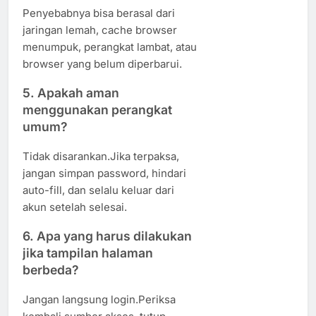
Penyebabnya bisa berasal dari
jaringan lemah, cache browser
menumpuk, perangkat lambat, atau
browser yang belum diperbarui.
5. Apakah aman
menggunakan perangkat
umum?
Tidak disarankan.Jika terpaksa,
jangan simpan password, hindari
auto-fill, dan selalu keluar dari
akun setelah selesai.
6. Apa yang harus dilakukan
jika tampilan halaman
berbeda?
Jangan langsung login.Periksa