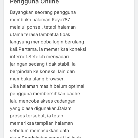
Pengguna Online
Bayangkan seorang pengguna
membuka halaman Kaya787
melalui ponsel, tetapi halaman
utama terasa lambat.Ia tidak
langsung mencoba login berulang
kali.Pertama, ia memeriksa koneksi
internet.Setelah menyadari
jaringan sedang tidak stabil, ia
berpindah ke koneksi lain dan
membuka ulang browser.
Jika halaman masih belum optimal,
pengguna membersihkan cache
lalu mencoba akses cadangan
yang biasa digunakan.Dalam
proses tersebut, ia tetap
memeriksa tampilan halaman
sebelum memasukkan data
akun.Pendekatan seperti ini jauh