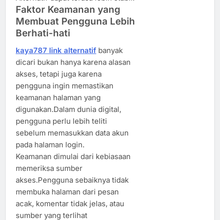
Faktor Keamanan yang
Membuat Pengguna Lebih
Berhati-hati
kaya787 link alternatif
banyak
dicari bukan hanya karena alasan
akses, tetapi juga karena
pengguna ingin memastikan
keamanan halaman yang
digunakan.Dalam dunia digital,
pengguna perlu lebih teliti
sebelum memasukkan data akun
pada halaman login.
Keamanan dimulai dari kebiasaan
memeriksa sumber
akses.Pengguna sebaiknya tidak
membuka halaman dari pesan
acak, komentar tidak jelas, atau
sumber yang terlihat