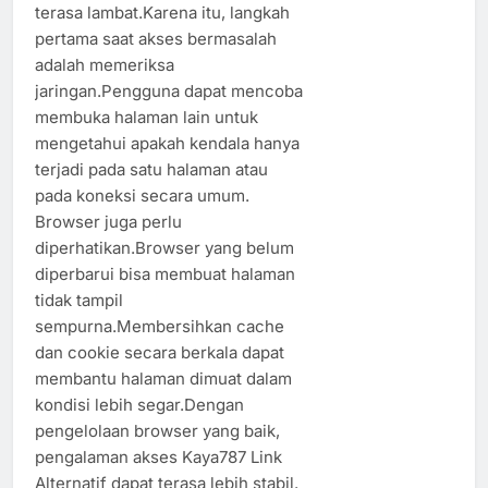
terasa lambat.Karena itu, langkah
pertama saat akses bermasalah
adalah memeriksa
jaringan.Pengguna dapat mencoba
membuka halaman lain untuk
mengetahui apakah kendala hanya
terjadi pada satu halaman atau
pada koneksi secara umum.
Browser juga perlu
diperhatikan.Browser yang belum
diperbarui bisa membuat halaman
tidak tampil
sempurna.Membersihkan cache
dan cookie secara berkala dapat
membantu halaman dimuat dalam
kondisi lebih segar.Dengan
pengelolaan browser yang baik,
pengalaman akses Kaya787 Link
Alternatif dapat terasa lebih stabil.