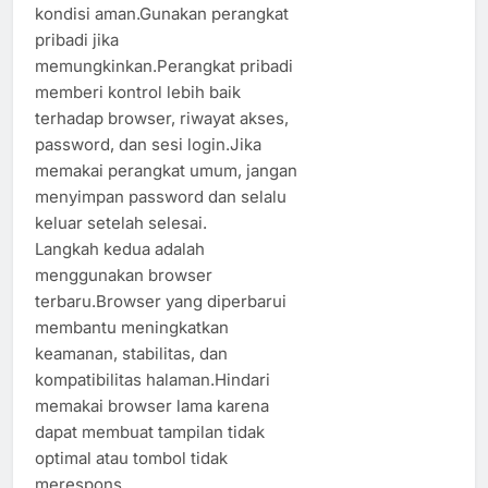
kondisi aman.Gunakan perangkat
pribadi jika
memungkinkan.Perangkat pribadi
memberi kontrol lebih baik
terhadap browser, riwayat akses,
password, dan sesi login.Jika
memakai perangkat umum, jangan
menyimpan password dan selalu
keluar setelah selesai.
Langkah kedua adalah
menggunakan browser
terbaru.Browser yang diperbarui
membantu meningkatkan
keamanan, stabilitas, dan
kompatibilitas halaman.Hindari
memakai browser lama karena
dapat membuat tampilan tidak
optimal atau tombol tidak
merespons.