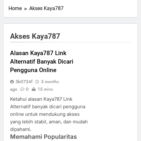
Home
Akses Kaya787
Akses Kaya787
Alasan Kaya787 Link
Alternatif Banyak Dicari
Pengguna Online
5b0724f
3 months
ago
0
15 mins
Ketahui alasan Kaya787 Link
Alternatif banyak dicari pengguna
online untuk mendukung akses
yang lebih stabil, aman, dan mudah
dipahami.
Memahami Popularitas