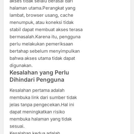
akses tidak selalu berasal dari
halaman utama.Perangkat yang
lambat, browser usang, cache
menumpuk, atau koneksi tidak
stabil dapat membuat akses terasa
bermasalah.Karena itu, pengguna
perlu melakukan pemeriksaan
bertahap sebelum menyimpulkan
bahwa akses utama tidak dapat
digunakan.
Kesalahan yang Perlu
Dihindari Pengguna
Kesalahan pertama adalah
membuka link dari sumber tidak
jelas tanpa pengecekan.Hal ini
dapat meningkatkan risiko
membuka halaman yang tidak
sesuai.
Kesalahan kedua adalah