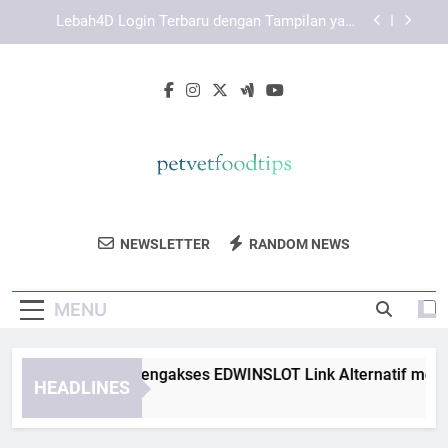
Skip
Panduan Daftar Edwinslot agar Tidak Salah
to
Mengisi Data
content
Panduan Daftar Lebah4D dan Hal Penting yang
Perlu Diperhatikan
Panduan Aman Mengakses EDWINSLOT Link
Alternatif melalui Mobile dan Desktop
Lebah4D Login Terbaru dengan Tampilan yang
Lebih Responsif untuk Akses Lebih Nyaman
Panduan Daftar Edwinslot agar Tidak Salah
Mengisi Data
Pet Vet Food
Pelajari Tentang Nutrisi Dan Kesehatan
Panduan Daftar Lebah4D dan Hal Penting yang
NEWSLETTER
RANDOM NEWS
Tips
Perlu Diperhatikan
Hewan Peliharaan Anda Dengan Pet Vet
Food Tips. Sumber Terpercaya Untuk
MENU
Pemilik Hewan.
nduan Aman Mengakses EDWINSLOT Link Alternatif melalui M
HEADLINES
onth Ago