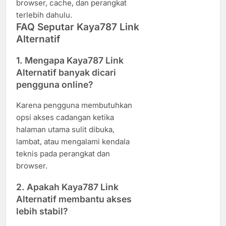
browser, cache, dan perangkat
terlebih dahulu.
FAQ Seputar Kaya787 Link
Alternatif
1. Mengapa Kaya787 Link
Alternatif banyak dicari
pengguna online?
Karena pengguna membutuhkan
opsi akses cadangan ketika
halaman utama sulit dibuka,
lambat, atau mengalami kendala
teknis pada perangkat dan
browser.
2. Apakah Kaya787 Link
Alternatif membantu akses
lebih stabil?