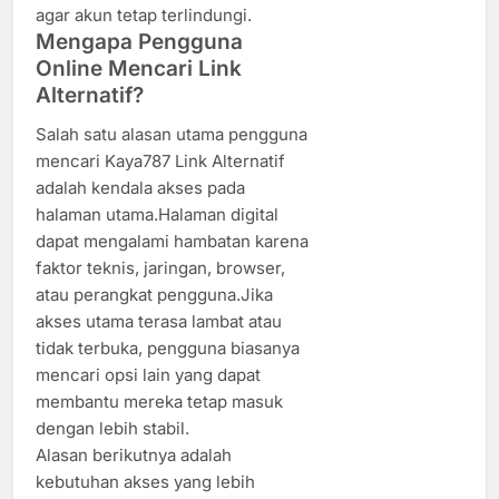
agar akun tetap terlindungi.
Mengapa Pengguna
Online Mencari Link
Alternatif?
Salah satu alasan utama pengguna
mencari Kaya787 Link Alternatif
adalah kendala akses pada
halaman utama.Halaman digital
dapat mengalami hambatan karena
faktor teknis, jaringan, browser,
atau perangkat pengguna.Jika
akses utama terasa lambat atau
tidak terbuka, pengguna biasanya
mencari opsi lain yang dapat
membantu mereka tetap masuk
dengan lebih stabil.
Alasan berikutnya adalah
kebutuhan akses yang lebih