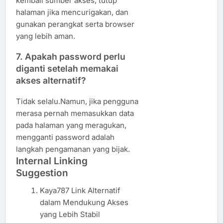
kembali sumber akses, tutup
halaman jika mencurigakan, dan
gunakan perangkat serta browser
yang lebih aman.
7. Apakah password perlu
diganti setelah memakai
akses alternatif?
Tidak selalu.Namun, jika pengguna
merasa pernah memasukkan data
pada halaman yang meragukan,
mengganti password adalah
langkah pengamanan yang bijak.
Internal Linking
Suggestion
Kaya787 Link Alternatif
dalam Mendukung Akses
yang Lebih Stabil