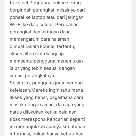
fleksibel.Pengguna online sering
berpindah perangkat, misalnya dari
ponsel ke laptop atau dari jaringan
Wi-Fi ke data seluler.Perubahan
perangkat dan jaringan dapat
memengaruhi cara halaman
dimuat.Dalam kondisi tertentu,
akses alternatif dianggap
membantu pengguna menemukan
jalur yang lebih sesuai dengan
situasi perangkatnya.
Selain itu, pengguna juga mencari
kejelasan.Mereka ingin tahu mana
akses yang benar, bagaimana cara
masuk dengan aman, dan apa yang
harus dilakukan ketika halaman
tidak merespons.Pencarian seperti
ini menunjukkan adanya kebutuhan
informasi, bukan hanya kebutuhan