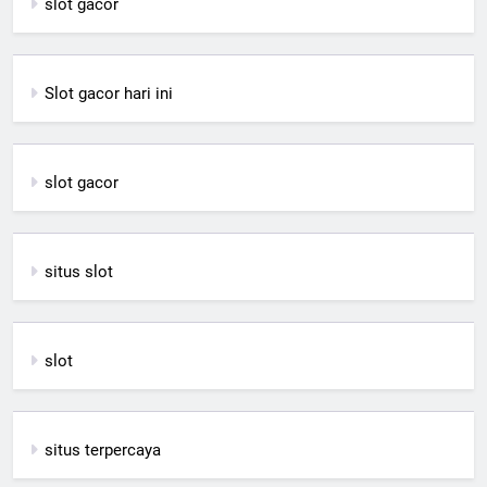
slot gacor
Slot gacor hari ini
slot gacor
situs slot
slot
situs terpercaya