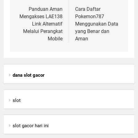
navigation
Panduan Aman
Cara Daftar
Mengakses LAE138
Pokemon787
Link Alternatif
Menggunakan Data
Melalui Perangkat
yang Benar dan
Mobile
Aman
dana slot gacor
slot
slot gacor hari ini