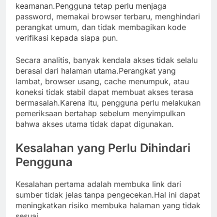
keamanan.Pengguna tetap perlu menjaga
password, memakai browser terbaru, menghindari
perangkat umum, dan tidak membagikan kode
verifikasi kepada siapa pun.
Secara analitis, banyak kendala akses tidak selalu
berasal dari halaman utama.Perangkat yang
lambat, browser usang, cache menumpuk, atau
koneksi tidak stabil dapat membuat akses terasa
bermasalah.Karena itu, pengguna perlu melakukan
pemeriksaan bertahap sebelum menyimpulkan
bahwa akses utama tidak dapat digunakan.
Kesalahan yang Perlu Dihindari
Pengguna
Kesalahan pertama adalah membuka link dari
sumber tidak jelas tanpa pengecekan.Hal ini dapat
meningkatkan risiko membuka halaman yang tidak
sesuai.