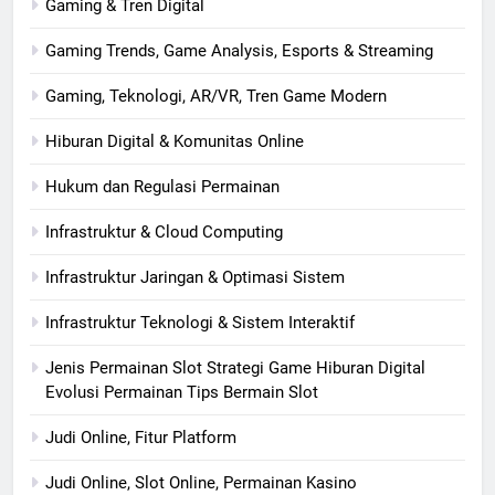
Gaming & Tren Digital
Gaming Trends, Game Analysis, Esports & Streaming
Gaming, Teknologi, AR/VR, Tren Game Modern
Hiburan Digital & Komunitas Online
Hukum dan Regulasi Permainan
Infrastruktur & Cloud Computing
Infrastruktur Jaringan & Optimasi Sistem
Infrastruktur Teknologi & Sistem Interaktif
Jenis Permainan Slot Strategi Game Hiburan Digital
Evolusi Permainan Tips Bermain Slot
Judi Online, Fitur Platform
Judi Online, Slot Online, Permainan Kasino