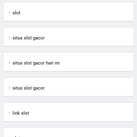
slot
situs slot gacor
situs slot gacor hari ini
situs slot gacor
link slot