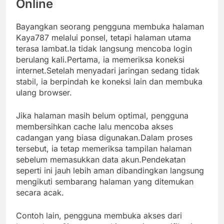
Online
Bayangkan seorang pengguna membuka halaman
Kaya787 melalui ponsel, tetapi halaman utama
terasa lambat.Ia tidak langsung mencoba login
berulang kali.Pertama, ia memeriksa koneksi
internet.Setelah menyadari jaringan sedang tidak
stabil, ia berpindah ke koneksi lain dan membuka
ulang browser.
Jika halaman masih belum optimal, pengguna
membersihkan cache lalu mencoba akses
cadangan yang biasa digunakan.Dalam proses
tersebut, ia tetap memeriksa tampilan halaman
sebelum memasukkan data akun.Pendekatan
seperti ini jauh lebih aman dibandingkan langsung
mengikuti sembarang halaman yang ditemukan
secara acak.
Contoh lain, pengguna membuka akses dari