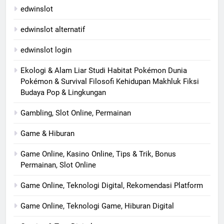
edwinslot
edwinslot alternatif
edwinslot login
Ekologi & Alam Liar Studi Habitat Pokémon Dunia
Pokémon & Survival Filosofi Kehidupan Makhluk Fiksi
Budaya Pop & Lingkungan
Gambling, Slot Online, Permainan
Game & Hiburan
Game Online, Kasino Online, Tips & Trik, Bonus
Permainan, Slot Online
Game Online, Teknologi Digital, Rekomendasi Platform
Game Online, Teknologi Game, Hiburan Digital