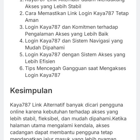
Akses yang Lebih Stabil
Cara Memastikan Link Login Kaya787 Tetap
Aman
Login Kaya787 dan Komitmen terhadap
Pengalaman Akses yang Lebih Baik
Login Kaya787 dan Sistem Navigasi yang
Mudah Dipahami
Login Kaya787 dengan Sistem Akses yang
Lebih Efisien
Tips Mencegah Gangguan saat Mengakses
Login Kaya787
Kesimpulan
Kaya787 Link Alternatif banyak dicari pengguna
online karena kebutuhan terhadap akses yang
lebih stabil, fleksibel, dan mudah dipahami.Ketika
halaman utama mengalami kendala, akses
cadangan dapat membantu pengguna tetap
mendapatkan jalur masuk yang lebih nyaman.