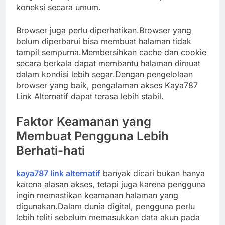
koneksi secara umum.
Browser juga perlu diperhatikan.Browser yang
belum diperbarui bisa membuat halaman tidak
tampil sempurna.Membersihkan cache dan cookie
secara berkala dapat membantu halaman dimuat
dalam kondisi lebih segar.Dengan pengelolaan
browser yang baik, pengalaman akses Kaya787
Link Alternatif dapat terasa lebih stabil.
Faktor Keamanan yang
Membuat Pengguna Lebih
Berhati-hati
kaya787 link alternatif
banyak dicari bukan hanya
karena alasan akses, tetapi juga karena pengguna
ingin memastikan keamanan halaman yang
digunakan.Dalam dunia digital, pengguna perlu
lebih teliti sebelum memasukkan data akun pada