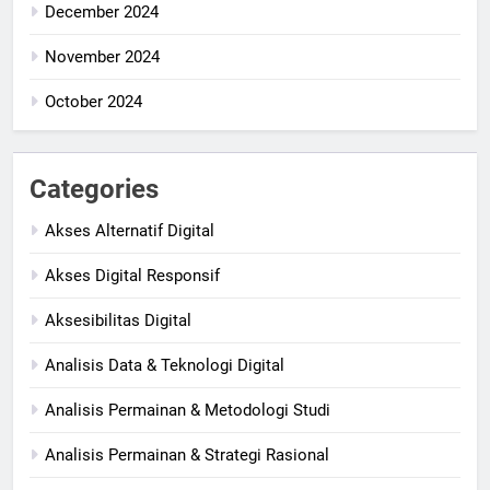
December 2024
November 2024
October 2024
Categories
Akses Alternatif Digital
Akses Digital Responsif
Aksesibilitas Digital
Analisis Data & Teknologi Digital
Analisis Permainan & Metodologi Studi
Analisis Permainan & Strategi Rasional