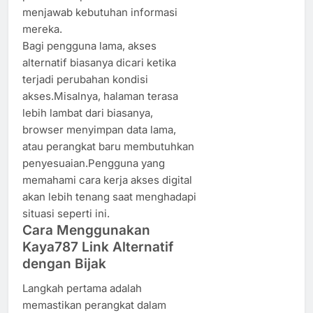
menjawab kebutuhan informasi
mereka.
Bagi pengguna lama, akses
alternatif biasanya dicari ketika
terjadi perubahan kondisi
akses.Misalnya, halaman terasa
lebih lambat dari biasanya,
browser menyimpan data lama,
atau perangkat baru membutuhkan
penyesuaian.Pengguna yang
memahami cara kerja akses digital
akan lebih tenang saat menghadapi
situasi seperti ini.
Cara Menggunakan
Kaya787 Link Alternatif
dengan Bijak
Langkah pertama adalah
memastikan perangkat dalam