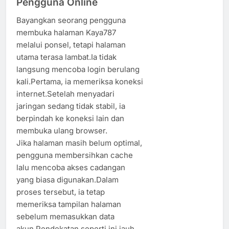
Pengguna Online
Bayangkan seorang pengguna
membuka halaman Kaya787
melalui ponsel, tetapi halaman
utama terasa lambat.Ia tidak
langsung mencoba login berulang
kali.Pertama, ia memeriksa koneksi
internet.Setelah menyadari
jaringan sedang tidak stabil, ia
berpindah ke koneksi lain dan
membuka ulang browser.
Jika halaman masih belum optimal,
pengguna membersihkan cache
lalu mencoba akses cadangan
yang biasa digunakan.Dalam
proses tersebut, ia tetap
memeriksa tampilan halaman
sebelum memasukkan data
akun.Pendekatan seperti ini jauh