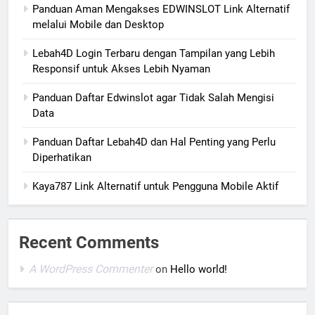
Panduan Aman Mengakses EDWINSLOT Link Alternatif
melalui Mobile dan Desktop
Lebah4D Login Terbaru dengan Tampilan yang Lebih
Responsif untuk Akses Lebih Nyaman
Panduan Daftar Edwinslot agar Tidak Salah Mengisi
Data
Panduan Daftar Lebah4D dan Hal Penting yang Perlu
Diperhatikan
Kaya787 Link Alternatif untuk Pengguna Mobile Aktif
Recent Comments
A WordPress Commenter
on
Hello world!