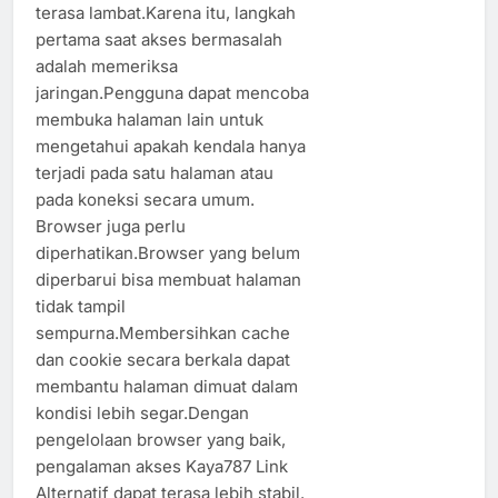
terasa lambat.Karena itu, langkah
pertama saat akses bermasalah
adalah memeriksa
jaringan.Pengguna dapat mencoba
membuka halaman lain untuk
mengetahui apakah kendala hanya
terjadi pada satu halaman atau
pada koneksi secara umum.
Browser juga perlu
diperhatikan.Browser yang belum
diperbarui bisa membuat halaman
tidak tampil
sempurna.Membersihkan cache
dan cookie secara berkala dapat
membantu halaman dimuat dalam
kondisi lebih segar.Dengan
pengelolaan browser yang baik,
pengalaman akses Kaya787 Link
Alternatif dapat terasa lebih stabil.