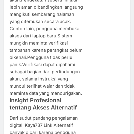
lebih aman dibandingkan langsung
mengikuti sembarang halaman
yang ditemukan secara acak.
Contoh lain, pengguna membuka
akses dari laptop baru.Sistem
mungkin meminta verifikasi
tambahan karena perangkat belum
dikenali.Pengguna tidak perlu
panik.Verifikasi dapat dipahami
sebagai bagian dari perlindungan
akun, selama instruksi yang
muncul terlihat wajar dan tidak
meminta data yang mencurigakan.
Insight Profesional
tentang Akses Alternatif
Dari sudut pandang pengalaman
digital, Kaya787 Link Alternatif
banyak dicari karena pengguna