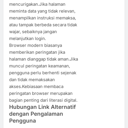
mencurigakan.Jika halaman
meminta data yang tidak relevan,
menampilkan instruksi memaksa,
atau tampak berbeda secara tidak
wajar, sebaiknya jangan
melanjutkan login.
Browser modern biasanya
memberikan peringatan jika
halaman dianggap tidak aman.Jika
muncul peringatan keamanan,
pengguna perlu berhenti sejenak
dan tidak memaksakan
akses.Kebiasaan membaca
peringatan browser merupakan
bagian penting dari literasi digital.
Hubungan Link Alternatif
dengan Pengalaman
Pengguna