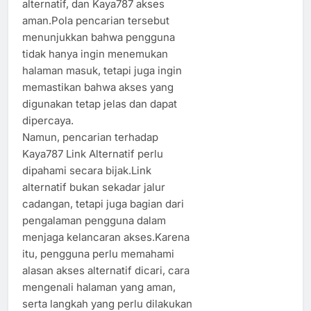
alternatif, dan Kaya787 akses
aman.Pola pencarian tersebut
menunjukkan bahwa pengguna
tidak hanya ingin menemukan
halaman masuk, tetapi juga ingin
memastikan bahwa akses yang
digunakan tetap jelas dan dapat
dipercaya.
Namun, pencarian terhadap
Kaya787 Link Alternatif perlu
dipahami secara bijak.Link
alternatif bukan sekadar jalur
cadangan, tetapi juga bagian dari
pengalaman pengguna dalam
menjaga kelancaran akses.Karena
itu, pengguna perlu memahami
alasan akses alternatif dicari, cara
mengenali halaman yang aman,
serta langkah yang perlu dilakukan