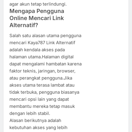
agar akun tetap terlindungi.
Mengapa Pengguna
Online Mencari Link
Alternatif?
Salah satu alasan utama pengguna
mencari Kaya787 Link Alternatif
adalah kendala akses pada
halaman utama.Halaman digital
dapat mengalami hambatan karena
faktor teknis, jaringan, browser,
atau perangkat pengguna.Jika
akses utama terasa lambat atau
tidak terbuka, pengguna biasanya
mencari opsi lain yang dapat
membantu mereka tetap masuk
dengan lebih stabil.
Alasan berikutnya adalah
kebutuhan akses yang lebih