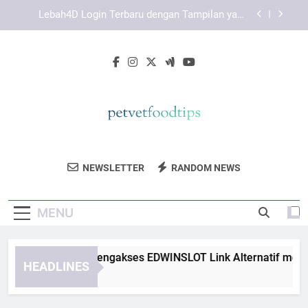
Skip
Panduan Daftar Edwinslot agar Tidak Salah
to
Mengisi Data
content
Panduan Daftar Lebah4D dan Hal Penting yang
Perlu Diperhatikan
Panduan Aman Mengakses EDWINSLOT Link
Alternatif melalui Mobile dan Desktop
Lebah4D Login Terbaru dengan Tampilan yang
Lebih Responsif untuk Akses Lebih Nyaman
Panduan Daftar Edwinslot agar Tidak Salah
Mengisi Data
Pet Vet Food
Pelajari Tentang Nutrisi Dan Kesehatan
Panduan Daftar Lebah4D dan Hal Penting yang
NEWSLETTER
RANDOM NEWS
Tips
Perlu Diperhatikan
Hewan Peliharaan Anda Dengan Pet Vet
Food Tips. Sumber Terpercaya Untuk
MENU
Pemilik Hewan.
nduan Aman Mengakses EDWINSLOT Link Alternatif melalui M
HEADLINES
Month Ago