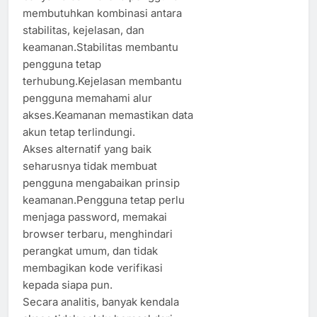
membutuhkan kombinasi antara
stabilitas, kejelasan, dan
keamanan.Stabilitas membantu
pengguna tetap
terhubung.Kejelasan membantu
pengguna memahami alur
akses.Keamanan memastikan data
akun tetap terlindungi.
Akses alternatif yang baik
seharusnya tidak membuat
pengguna mengabaikan prinsip
keamanan.Pengguna tetap perlu
menjaga password, memakai
browser terbaru, menghindari
perangkat umum, dan tidak
membagikan kode verifikasi
kepada siapa pun.
Secara analitis, banyak kendala