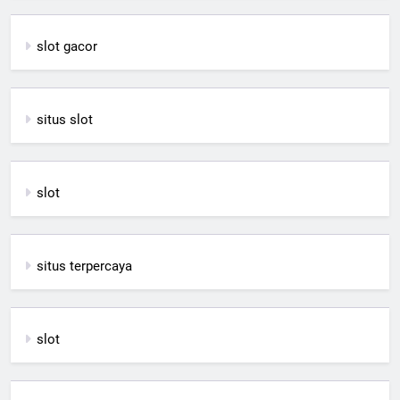
slot gacor
situs slot
slot
situs terpercaya
slot