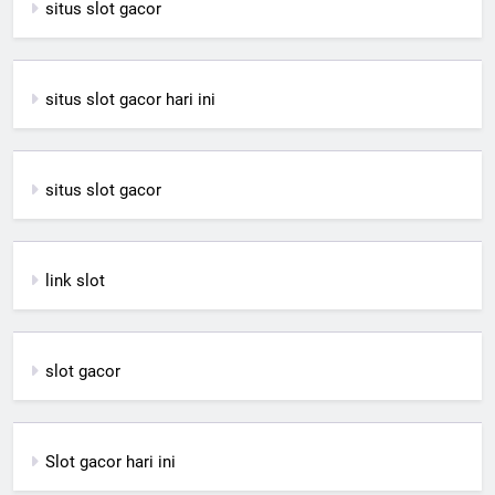
situs slot gacor
situs slot gacor hari ini
situs slot gacor
link slot
slot gacor
Slot gacor hari ini