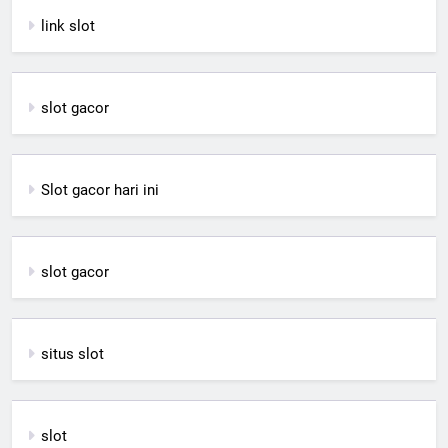
link slot
slot gacor
Slot gacor hari ini
slot gacor
situs slot
slot