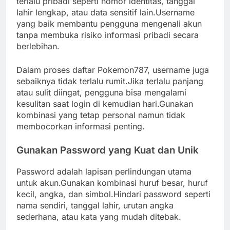
terlalu pribadi seperti nomor identitas, tanggal
lahir lengkap, atau data sensitif lain.Username
yang baik membantu pengguna mengenali akun
tanpa membuka risiko informasi pribadi secara
berlebihan.
Dalam proses daftar Pokemon787, username juga
sebaiknya tidak terlalu rumit.Jika terlalu panjang
atau sulit diingat, pengguna bisa mengalami
kesulitan saat login di kemudian hari.Gunakan
kombinasi yang tetap personal namun tidak
membocorkan informasi penting.
Gunakan Password yang Kuat dan Unik
Password adalah lapisan perlindungan utama
untuk akun.Gunakan kombinasi huruf besar, huruf
kecil, angka, dan simbol.Hindari password seperti
nama sendiri, tanggal lahir, urutan angka
sederhana, atau kata yang mudah ditebak.