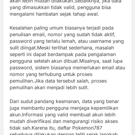
akan lebih mudah dilakukan.Sebaliknya, jika data
yang dimasukkan tidak valid, pengguna bisa
mengalami hambatan sejak tahap awal.
Kesalahan paling umum biasanya terjadi pada
penulisan email, nomor yang sudah tidak aktif,
password yang terlalu lemah, atau username yang
sulit diingat.Meski terlihat sederhana, masalah
seperti ini dapat berdampak pada pengalaman
pengguna setelah akun dibuat.Misalnya, saat lupa
password, sistem biasanya memerlukan email atau
nomor yang terhubung untuk proses
pemulihan.Jika data tersebut salah, proses
pemulihan akan menjadi lebih sulit.
Dari sudut pandang keamanan, data yang benar
juga membantu pengguna menjaga kepemilikan
akun.Informasi yang valid membuat akun lebih
mudah diverifikasi dan mengurangi risiko akses
tidak sah.Karena itu, daftar Pokemon787
sebaiknya dilakukan dengan teliti sejak langkah