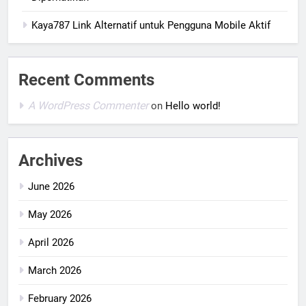
Kaya787 Link Alternatif untuk Pengguna Mobile Aktif
Recent Comments
A WordPress Commenter
on
Hello world!
Archives
June 2026
May 2026
April 2026
March 2026
February 2026