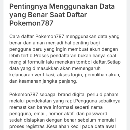
Pentingnya Menggunakan Data
yang Benar Saat Daftar
Pokemon787
Cara daftar Pokemon787 menggunakan data yang
benar dan aman menjadi hal penting bagi
pengguna baru yang ingin membuat akun dengan
lebih tertib.Proses pendaftaran bukan hanya soal
mengisi formulir lalu menekan tombol daftar.Setiap
data yang dimasukkan akan memengaruhi
kelancaran verifikasi, akses login, pemulihan akun,
dan keamanan jangka panjang.
Pokemon787 sebagai brand digital perlu dipahami
melalui pendekatan yang rapi.Pengguna sebaiknya
memastikan bahwa informasi seperti nama
pengguna, email, nomor aktif, dan password
sudah disiapkan dengan benar sebelum memulai
proses registrasi.Kesalahan kecil pada data awal