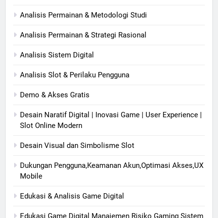
Analisis Permainan & Metodologi Studi
Analisis Permainan & Strategi Rasional
Analisis Sistem Digital
Analisis Slot & Perilaku Pengguna
Demo & Akses Gratis
Desain Naratif Digital | Inovasi Game | User Experience |
Slot Online Modern
Desain Visual dan Simbolisme Slot
Dukungan Pengguna,Keamanan Akun,Optimasi Akses,UX
Mobile
Edukasi & Analisis Game Digital
Edukasi Game Digital Manajemen Risiko Gaming Sistem