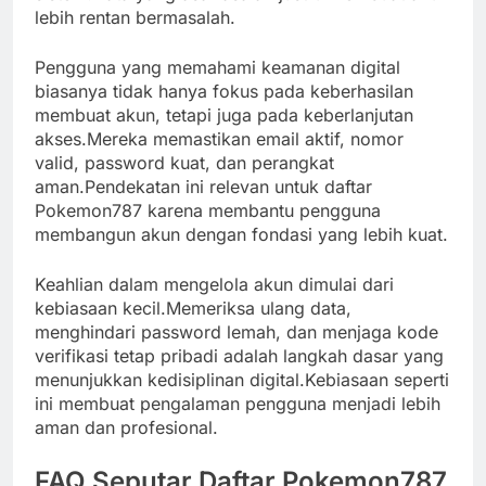
lebih rentan bermasalah.
Pengguna yang memahami keamanan digital
biasanya tidak hanya fokus pada keberhasilan
membuat akun, tetapi juga pada keberlanjutan
akses.Mereka memastikan email aktif, nomor
valid, password kuat, dan perangkat
aman.Pendekatan ini relevan untuk daftar
Pokemon787 karena membantu pengguna
membangun akun dengan fondasi yang lebih kuat.
Keahlian dalam mengelola akun dimulai dari
kebiasaan kecil.Memeriksa ulang data,
menghindari password lemah, dan menjaga kode
verifikasi tetap pribadi adalah langkah dasar yang
menunjukkan kedisiplinan digital.Kebiasaan seperti
ini membuat pengalaman pengguna menjadi lebih
aman dan profesional.
FAQ Seputar Daftar Pokemon787