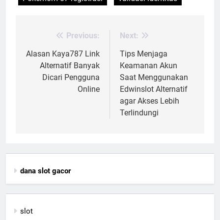
Previous:
Next:
Post
navigation
Alasan Kaya787 Link
Tips Menjaga
Alternatif Banyak
Keamanan Akun
Dicari Pengguna
Saat Menggunakan
Online
Edwinslot Alternatif
agar Akses Lebih
Terlindungi
dana slot gacor
slot