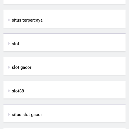
situs terpercaya
slot
slot gacor
slot88
situs slot gacor