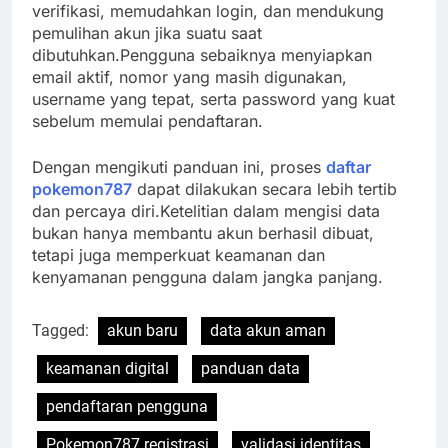
verifikasi, memudahkan login, dan mendukung
pemulihan akun jika suatu saat
dibutuhkan.Pengguna sebaiknya menyiapkan
email aktif, nomor yang masih digunakan,
username yang tepat, serta password yang kuat
sebelum memulai pendaftaran.
Dengan mengikuti panduan ini, proses
daftar
pokemon787
dapat dilakukan secara lebih tertib
dan percaya diri.Ketelitian dalam mengisi data
bukan hanya membantu akun berhasil dibuat,
tetapi juga memperkuat keamanan dan
kenyamanan pengguna dalam jangka panjang.
Tagged:
akun baru
data akun aman
keamanan digital
panduan data
pendaftaran pengguna
Pokemon787 registrasi
validasi identitas