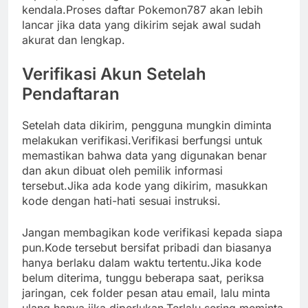
kendala.Proses daftar Pokemon787 akan lebih
lancar jika data yang dikirim sejak awal sudah
akurat dan lengkap.
Verifikasi Akun Setelah
Pendaftaran
Setelah data dikirim, pengguna mungkin diminta
melakukan verifikasi.Verifikasi berfungsi untuk
memastikan bahwa data yang digunakan benar
dan akun dibuat oleh pemilik informasi
tersebut.Jika ada kode yang dikirim, masukkan
kode dengan hati-hati sesuai instruksi.
Jangan membagikan kode verifikasi kepada siapa
pun.Kode tersebut bersifat pribadi dan biasanya
hanya berlaku dalam waktu tertentu.Jika kode
belum diterima, tunggu beberapa saat, periksa
jaringan, cek folder pesan atau email, lalu minta