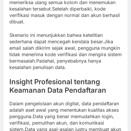
memeriksa ulang semua kolom dan menemukan
kesalahan tersebut.Setelah diperbaiki, kode
verifikasi masuk dengan normal dan akun berhasil
dibuat.
Skenario ini menunjukkan bahwa ketelitian
sederhana dapat mencegah kendala besar.Jika
email salah dikirim sejak awal, pengguna mungkin
tidak menerima kode verifikasi dan mengira sistem
bermasalah.Padahal, penyebabnya hanya
kesalahan penulisan data.
Insight Profesional tentang
Keamanan Data Pendaftaran
Dalam pengelolaan akun digital, data pendaftaran
adalah aset awal yang menentukan kualitas akses
pengguna.Data yang benar memudahkan login,
verifikasi, pemulihan akun, dan komunikasi
sistem.Data yang asal-asalan justru membuat akun