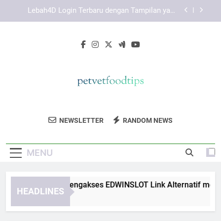
Skip
Panduan Daftar Edwinslot agar Tidak Salah
to
Mengisi Data
content
Panduan Daftar Lebah4D dan Hal Penting yang
Perlu Diperhatikan
Panduan Aman Mengakses EDWINSLOT Link
Alternatif melalui Mobile dan Desktop
Lebah4D Login Terbaru dengan Tampilan yang
Lebih Responsif untuk Akses Lebih Nyaman
Panduan Daftar Edwinslot agar Tidak Salah
Mengisi Data
Pet Vet Food
Pelajari Tentang Nutrisi Dan Kesehatan
Panduan Daftar Lebah4D dan Hal Penting yang
NEWSLETTER
RANDOM NEWS
Tips
Perlu Diperhatikan
Hewan Peliharaan Anda Dengan Pet Vet
Food Tips. Sumber Terpercaya Untuk
MENU
Pemilik Hewan.
nduan Aman Mengakses EDWINSLOT Link Alternatif melalui M
HEADLINES
Month Ago