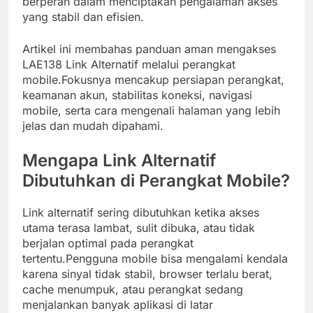
berperan dalam menciptakan pengalaman akses
yang stabil dan efisien.
Artikel ini membahas panduan aman mengakses
LAE138 Link Alternatif melalui perangkat
mobile.Fokusnya mencakup persiapan perangkat,
keamanan akun, stabilitas koneksi, navigasi
mobile, serta cara mengenali halaman yang lebih
jelas dan mudah dipahami.
Mengapa Link Alternatif
Dibutuhkan di Perangkat Mobile?
Link alternatif sering dibutuhkan ketika akses
utama terasa lambat, sulit dibuka, atau tidak
berjalan optimal pada perangkat
tertentu.Pengguna mobile bisa mengalami kendala
karena sinyal tidak stabil, browser terlalu berat,
cache menumpuk, atau perangkat sedang
menjalankan banyak aplikasi di latar