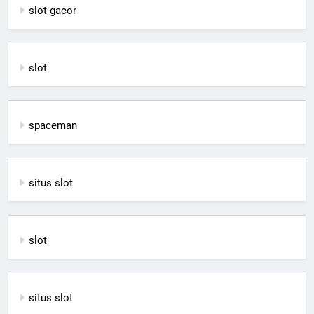
slot gacor
slot
spaceman
situs slot
slot
situs slot