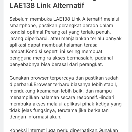
LAE138 Link Alternatif
Sebelum membuka LAE138 Link Alternatif melalui
smartphone, pastikan perangkat berada dalam
kondisi optimal.Perangkat yang terlalu penuh,
jarang diperbarui, atau menjalankan terlalu banyak
aplikasi dapat membuat halaman terasa
lambat.Kondisi seperti ini sering membuat
pengguna mengira akses bermasalah, padahal
penyebabnya bisa berasal dari perangkat.
Gunakan browser terpercaya dan pastikan sudah
diperbarui.Browser terbaru biasanya lebih stabil,
mendukung keamanan lebih baik, dan mampu
menampilkan halaman secara responsif.Hindari
membuka akses melalui aplikasi pihak ketiga yang
tidak jelas fungsinya, terutama jika berkaitan
dengan informasi akun.
Koneksi internet juga perlu diperhatikan.Gunakan