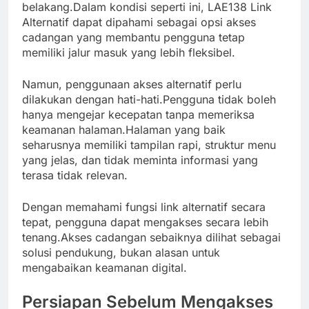
belakang.Dalam kondisi seperti ini, LAE138 Link
Alternatif dapat dipahami sebagai opsi akses
cadangan yang membantu pengguna tetap
memiliki jalur masuk yang lebih fleksibel.
Namun, penggunaan akses alternatif perlu
dilakukan dengan hati-hati.Pengguna tidak boleh
hanya mengejar kecepatan tanpa memeriksa
keamanan halaman.Halaman yang baik
seharusnya memiliki tampilan rapi, struktur menu
yang jelas, dan tidak meminta informasi yang
terasa tidak relevan.
Dengan memahami fungsi link alternatif secara
tepat, pengguna dapat mengakses secara lebih
tenang.Akses cadangan sebaiknya dilihat sebagai
solusi pendukung, bukan alasan untuk
mengabaikan keamanan digital.
Persiapan Sebelum Mengakses