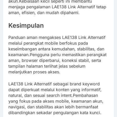
akun.Kebiasaan kecil seperti ini membantu
menjaga pengalaman LAE138 Link Alternatif tetap
aman, efisien, dan mudah dipahami.
Kesimpulan
Panduan aman mengakses LAE138 Link Alternatif
melalui perangkat mobile berfokus pada
keseimbangan antara kemudahan, stabilitas, dan
keamanan.Pengguna perlu memastikan perangkat
aman, browser diperbarui, koneksi stabil, serta
tampilan halaman terlihat jelas sebelum
melanjutkan proses akses.
LAE138 Link Alternatif sebagai brand keyword
dapat diperkuat melalui konten yang informatif,
natural, dan sesuai search intent.Pembahasan
yang fokus pada akses mobile, keamanan akun,
navigasi, dan stabilitas akan lebih bermanfaat
dibandingkan sekadar pengulangan kata kunci.