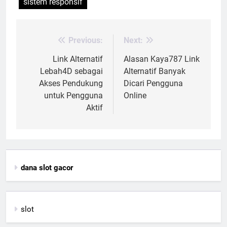
sistem responsif
Previous:
Next:
Post
navigation
Link Alternatif
Alasan Kaya787 Link
Lebah4D sebagai
Alternatif Banyak
Akses Pendukung
Dicari Pengguna
untuk Pengguna
Online
Aktif
dana slot gacor
slot