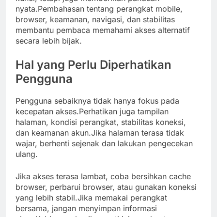
nyata.Pembahasan tentang perangkat mobile,
browser, keamanan, navigasi, dan stabilitas
membantu pembaca memahami akses alternatif
secara lebih bijak.
Hal yang Perlu Diperhatikan
Pengguna
Pengguna sebaiknya tidak hanya fokus pada
kecepatan akses.Perhatikan juga tampilan
halaman, kondisi perangkat, stabilitas koneksi,
dan keamanan akun.Jika halaman terasa tidak
wajar, berhenti sejenak dan lakukan pengecekan
ulang.
Jika akses terasa lambat, coba bersihkan cache
browser, perbarui browser, atau gunakan koneksi
yang lebih stabil.Jika memakai perangkat
bersama, jangan menyimpan informasi