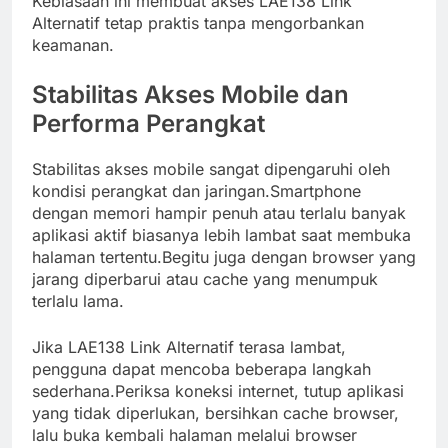
Kebiasaan ini membuat akses LAE138 Link
Alternatif tetap praktis tanpa mengorbankan
keamanan.
Stabilitas Akses Mobile dan
Performa Perangkat
Stabilitas akses mobile sangat dipengaruhi oleh
kondisi perangkat dan jaringan.Smartphone
dengan memori hampir penuh atau terlalu banyak
aplikasi aktif biasanya lebih lambat saat membuka
halaman tertentu.Begitu juga dengan browser yang
jarang diperbarui atau cache yang menumpuk
terlalu lama.
Jika LAE138 Link Alternatif terasa lambat,
pengguna dapat mencoba beberapa langkah
sederhana.Periksa koneksi internet, tutup aplikasi
yang tidak diperlukan, bersihkan cache browser,
lalu buka kembali halaman melalui browser