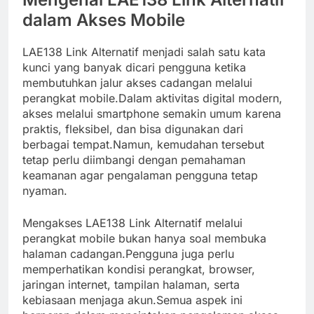
dalam Akses Mobile
LAE138 Link Alternatif menjadi salah satu kata
kunci yang banyak dicari pengguna ketika
membutuhkan jalur akses cadangan melalui
perangkat mobile.Dalam aktivitas digital modern,
akses melalui smartphone semakin umum karena
praktis, fleksibel, dan bisa digunakan dari
berbagai tempat.Namun, kemudahan tersebut
tetap perlu diimbangi dengan pemahaman
keamanan agar pengalaman pengguna tetap
nyaman.
Mengakses LAE138 Link Alternatif melalui
perangkat mobile bukan hanya soal membuka
halaman cadangan.Pengguna juga perlu
memperhatikan kondisi perangkat, browser,
jaringan internet, tampilan halaman, serta
kebiasaan menjaga akun.Semua aspek ini