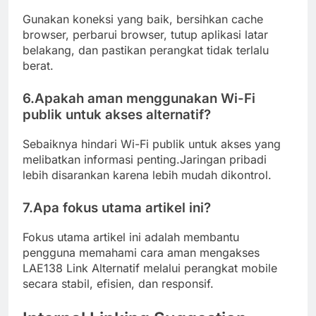
Gunakan koneksi yang baik, bersihkan cache
browser, perbarui browser, tutup aplikasi latar
belakang, dan pastikan perangkat tidak terlalu
berat.
6.Apakah aman menggunakan Wi-Fi
publik untuk akses alternatif?
Sebaiknya hindari Wi-Fi publik untuk akses yang
melibatkan informasi penting.Jaringan pribadi
lebih disarankan karena lebih mudah dikontrol.
7.Apa fokus utama artikel ini?
Fokus utama artikel ini adalah membantu
pengguna memahami cara aman mengakses
LAE138 Link Alternatif melalui perangkat mobile
secara stabil, efisien, dan responsif.