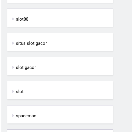
slot88
situs slot gacor
slot gacor
slot
spaceman