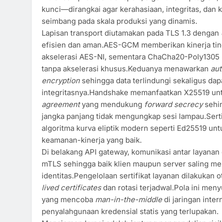
kunci—dirangkai agar kerahasiaan, integritas, dan 
seimbang pada skala produksi yang dinamis.
Lapisan transport diutamakan pada TLS 1.3 dengan
efisien dan aman.AES-GCM memberikan kinerja tin
akselerasi AES-NI, sementara ChaCha20-Poly1305 
tanpa akselerasi khusus.Keduanya menawarkan
aut
encryption
sehingga data terlindungi sekaligus dapa
integritasnya.Handshake memanfaatkan X25519 un
agreement
yang mendukung
forward secrecy
sehi
jangka panjang tidak mengungkap sesi lampau.Serti
algoritma kurva eliptik modern seperti Ed25519 u
keamanan-kinerja yang baik.
Di belakang API gateway, komunikasi antar layanan
mTLS sehingga baik klien maupun server saling me
identitas.Pengelolaan sertifikat layanan dilakukan 
lived certificates
dan rotasi terjadwal.Pola ini men
yang mencoba
man-in-the-middle
di jaringan inte
penyalahgunaan kredensial statis yang terlupakan.