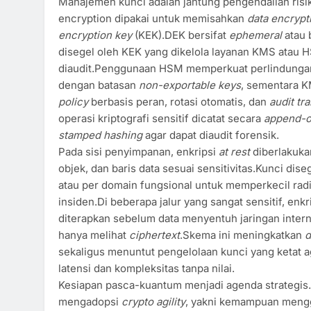
Manajemen kunci adalah jantung pengendalian risi
encryption dipakai untuk memisahkan
data encrypt
encryption key
(KEK).DEK bersifat
ephemeral
atau 
disegel oleh KEK yang dikelola layanan KMS atau 
diaudit.Penggunaan HSM memperkuat perlindungan 
dengan batasan
non-exportable keys
, sementara 
policy
berbasis peran, rotasi otomatis, dan
audit trai
operasi kriptografi sensitif dicatat secara
append-o
stamped hashing
agar dapat diaudit forensik.
Pada sisi penyimpanan, enkripsi
at rest
diberlakukan
objek, dan baris data sesuai sensitivitas.Kunci dis
atau per domain fungsional untuk memperkecil radi
insiden.Di beberapa jalur yang sangat sensitif, enkri
diterapkan sebelum data menyentuh jaringan intern
hanya melihat
ciphertext
.Skema ini meningkatkan
d
sekaligus menuntut pengelolaan kunci yang ketat 
latensi dan kompleksitas tanpa nilai.
Kesiapan pasca-kuantum menjadi agenda strategis.
mengadopsi
crypto agility
, yakni kemampuan mengg