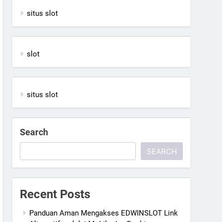
situs slot
slot
situs slot
Search
SEARCH
Recent Posts
Panduan Aman Mengakses EDWINSLOT Link