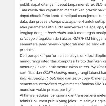
publik dapat ditangani cepat tanpa menabrak SLO l
Tata kelola dan kepatuhan memastikan praktik baik
dapat diaudit.Peta kontrol meliputi manajemen kunci,
data, dan proses
change management
untuk setiap
atau parameter.Entri audit menyertakan siapa, apa,
lengkap dengan
hash chain
untuk mencegah manipu
privilege
ditegakkan dari akses KMS/HSM hingga re
sementara
peer review
kriptografi menjadi langkah 
produksi.
Dari perspektif performa dan biaya, enkripsi diopti
mengurangi integritas.Komputasi kripto dialihkan ke
memungkinkan untuk menurunkan
round-trip time
.
sertifikat dan
OCSP stapling
mengurangi latensi ha
high-throughput
,
batching
dan
zero-copy IO
mengur
sementara
vectorized crypto
memanfaatkan SIMD 
menekan waktu proses per byte.
Akhirnya, edukasi pengguna dan transparansi mele
teknis.Dokumen publik yang jelas—misalnya ringk