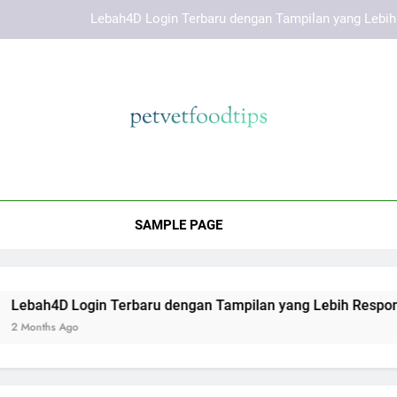
Lebah4D Login Terbaru dengan Tampilan yang Lebi
Panduan Daftar Ed
Panduan Daftar Lebah4D da
Panduan Aman Mengakses EDWINSLOT Link Al
 Vet Food Tips
Lebah4D Login Terbaru dengan Tampilan yang Lebi
Tentang Nutrisi Dan Kesehatan Hewan Peliharaan Anda Dengan P
Panduan Daftar Ed
SAMPLE PAGE
Panduan Daftar Lebah4D da
gin Terbaru dengan Tampilan yang Lebih Responsif untuk Ak