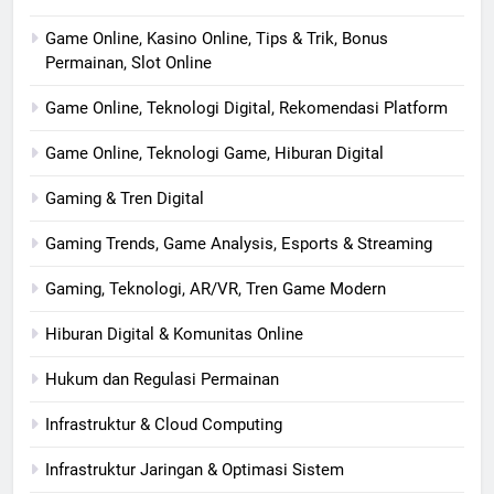
Game Online, Kasino Online, Tips & Trik, Bonus
Permainan, Slot Online
Game Online, Teknologi Digital, Rekomendasi Platform
Game Online, Teknologi Game, Hiburan Digital
Gaming & Tren Digital
Gaming Trends, Game Analysis, Esports & Streaming
Gaming, Teknologi, AR/VR, Tren Game Modern
Hiburan Digital & Komunitas Online
Hukum dan Regulasi Permainan
Infrastruktur & Cloud Computing
Infrastruktur Jaringan & Optimasi Sistem