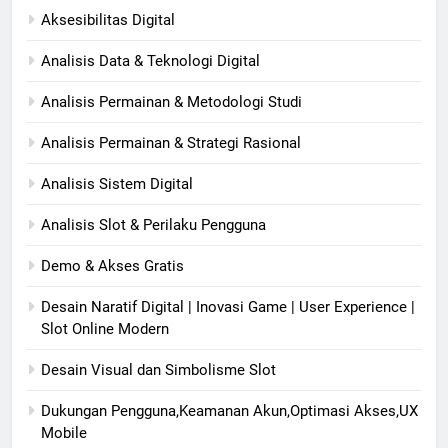
Aksesibilitas Digital
Analisis Data & Teknologi Digital
Analisis Permainan & Metodologi Studi
Analisis Permainan & Strategi Rasional
Analisis Sistem Digital
Analisis Slot & Perilaku Pengguna
Demo & Akses Gratis
Desain Naratif Digital | Inovasi Game | User Experience |
Slot Online Modern
Desain Visual dan Simbolisme Slot
Dukungan Pengguna,Keamanan Akun,Optimasi Akses,UX
Mobile