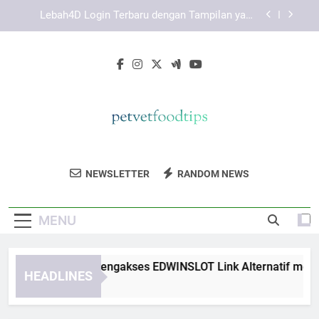
Skip
Panduan Daftar Edwinslot agar Tidak Salah
to
Mengisi Data
content
Panduan Daftar Lebah4D dan Hal Penting yang
Perlu Diperhatikan
Panduan Aman Mengakses EDWINSLOT Link
Alternatif melalui Mobile dan Desktop
Lebah4D Login Terbaru dengan Tampilan yang
Lebih Responsif untuk Akses Lebih Nyaman
Panduan Daftar Edwinslot agar Tidak Salah
Mengisi Data
Pet Vet Food
Pelajari Tentang Nutrisi Dan Kesehatan
Panduan Daftar Lebah4D dan Hal Penting yang
NEWSLETTER
RANDOM NEWS
Tips
Perlu Diperhatikan
Hewan Peliharaan Anda Dengan Pet Vet
Food Tips. Sumber Terpercaya Untuk
MENU
Pemilik Hewan.
nduan Aman Mengakses EDWINSLOT Link Alternatif melalui M
HEADLINES
Month Ago