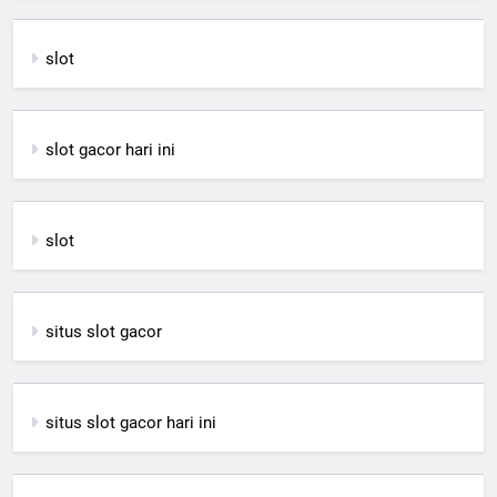
slot
slot gacor hari ini
slot
situs slot gacor
situs slot gacor hari ini