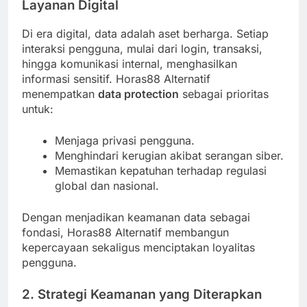
Layanan Digital
Di era digital, data adalah aset berharga. Setiap
interaksi pengguna, mulai dari login, transaksi,
hingga komunikasi internal, menghasilkan
informasi sensitif. Horas88 Alternatif
menempatkan
data protection
sebagai prioritas
untuk:
Menjaga privasi pengguna.
Menghindari kerugian akibat serangan siber.
Memastikan kepatuhan terhadap regulasi
global dan nasional.
Dengan menjadikan keamanan data sebagai
fondasi, Horas88 Alternatif membangun
kepercayaan sekaligus menciptakan loyalitas
pengguna.
2. Strategi Keamanan yang Diterapkan