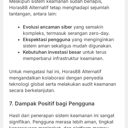
Meskipun sistem keamanan sudah berlapis,
Horas88 Alternatif tetap menghadapi sejumlah
tantangan, antara lain:
Evolusi ancaman siber
yang semakin
kompleks, termasuk serangan zero-day.
Ekspektasi pengguna
yang menginginkan
sistem aman sekaligus mudah digunakan.
Kebutuhan investasi besar
untuk terus
memperbarui infrastruktur keamanan.
Untuk mengatasi hal ini, Horas88 Alternatif
mengandalkan kolaborasi dengan penyedia
teknologi global serta melakukan audit keamanan
secara berkelanjutan.
7. Dampak Positif bagi Pengguna
Hasil dari penerapan sistem keamanan ini sangat
signifikan. Pengguna merasa lebih aman, tingkat