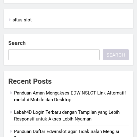
situs slot
Search
SEARCH
Recent Posts
Panduan Aman Mengakses EDWINSLOT Link Alternatif
melalui Mobile dan Desktop
Lebah4D Login Terbaru dengan Tampilan yang Lebih
Responsif untuk Akses Lebih Nyaman
Panduan Daftar Edwinslot agar Tidak Salah Mengisi