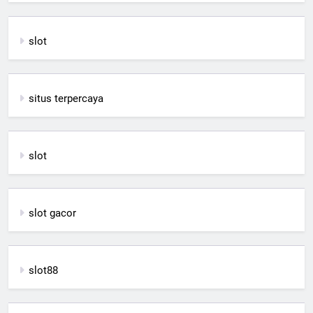
slot
situs terpercaya
slot
slot gacor
slot88