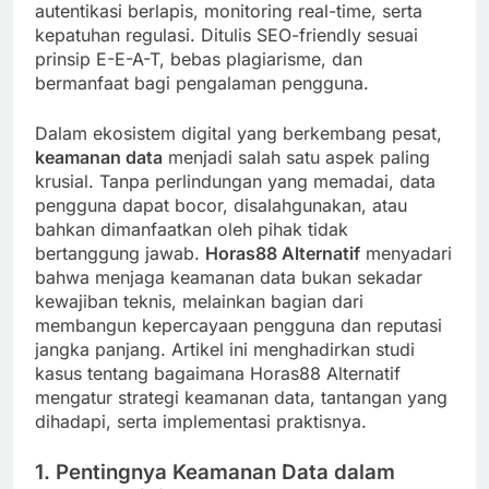
autentikasi berlapis, monitoring real-time, serta
kepatuhan regulasi. Ditulis SEO-friendly sesuai
prinsip E-E-A-T, bebas plagiarisme, dan
bermanfaat bagi pengalaman pengguna.
Dalam ekosistem digital yang berkembang pesat,
keamanan data
menjadi salah satu aspek paling
krusial. Tanpa perlindungan yang memadai, data
pengguna dapat bocor, disalahgunakan, atau
bahkan dimanfaatkan oleh pihak tidak
bertanggung jawab.
Horas88 Alternatif
menyadari
bahwa menjaga keamanan data bukan sekadar
kewajiban teknis, melainkan bagian dari
membangun kepercayaan pengguna dan reputasi
jangka panjang. Artikel ini menghadirkan studi
kasus tentang bagaimana Horas88 Alternatif
mengatur strategi keamanan data, tantangan yang
dihadapi, serta implementasi praktisnya.
1. Pentingnya Keamanan Data dalam