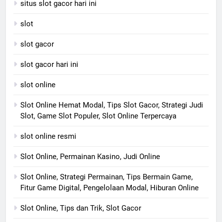
situs slot gacor hari ini
slot
slot gacor
slot gacor hari ini
slot online
Slot Online Hemat Modal, Tips Slot Gacor, Strategi Judi
Slot, Game Slot Populer, Slot Online Terpercaya
slot online resmi
Slot Online, Permainan Kasino, Judi Online
Slot Online, Strategi Permainan, Tips Bermain Game,
Fitur Game Digital, Pengelolaan Modal, Hiburan Online
Slot Online, Tips dan Trik, Slot Gacor