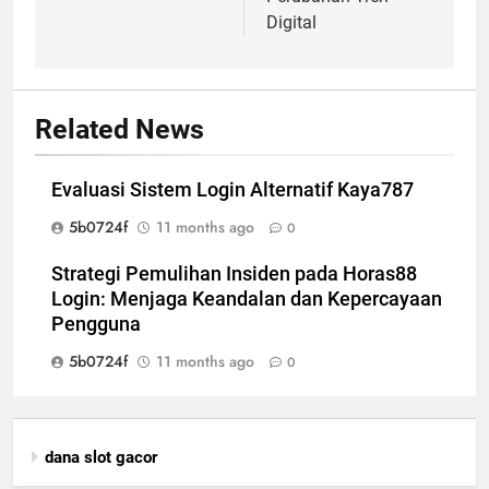
Digital
Related News
Evaluasi Sistem Login Alternatif Kaya787
5b0724f
11 months ago
0
Strategi Pemulihan Insiden pada Horas88
Login: Menjaga Keandalan dan Kepercayaan
Pengguna
5b0724f
11 months ago
0
dana slot gacor