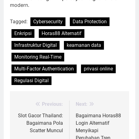
modern.
Tagged:
Cybersecurity
Data Protection
Enkripsi
Horas88 Alternatif
Infrastruktur Digital
keamanan data
Monitoring Real-Time
Multi-Factor Authentication
privasi online
Regulasi Digital
Previous:
Next:
Post
navigation
Slot Gacor Thailand:
Bagaimana Horas88
Bagaimana Pola
Login Alternatif
Scatter Muncul
Menyikapi
Perubahan Tren