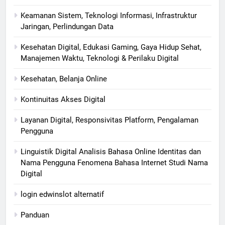
Keamanan Sistem, Teknologi Informasi, Infrastruktur
Jaringan, Perlindungan Data
Kesehatan Digital, Edukasi Gaming, Gaya Hidup Sehat,
Manajemen Waktu, Teknologi & Perilaku Digital
Kesehatan, Belanja Online
Kontinuitas Akses Digital
Layanan Digital, Responsivitas Platform, Pengalaman
Pengguna
Linguistik Digital Analisis Bahasa Online Identitas dan
Nama Pengguna Fenomena Bahasa Internet Studi Nama
Digital
login edwinslot alternatif
Panduan