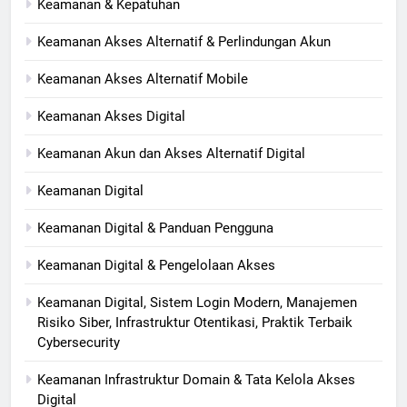
Keamanan & Kepatuhan
Keamanan Akses Alternatif & Perlindungan Akun
Keamanan Akses Alternatif Mobile
Keamanan Akses Digital
Keamanan Akun dan Akses Alternatif Digital
Keamanan Digital
Keamanan Digital & Panduan Pengguna
Keamanan Digital & Pengelolaan Akses
Keamanan Digital, Sistem Login Modern, Manajemen
Risiko Siber, Infrastruktur Otentikasi, Praktik Terbaik
Cybersecurity
Keamanan Infrastruktur Domain & Tata Kelola Akses
Digital