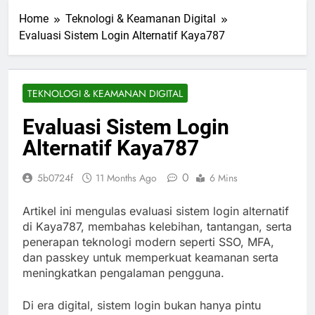
Home
Teknologi & Keamanan Digital
Evaluasi Sistem Login Alternatif Kaya787
TEKNOLOGI & KEAMANAN DIGITAL
Evaluasi Sistem Login
Alternatif Kaya787
0
5b0724f
11 Months Ago
6 Mins
Artikel ini mengulas evaluasi sistem login alternatif
di Kaya787, membahas kelebihan, tantangan, serta
penerapan teknologi modern seperti SSO, MFA,
dan passkey untuk memperkuat keamanan serta
meningkatkan pengalaman pengguna.
Di era digital, sistem login bukan hanya pintu