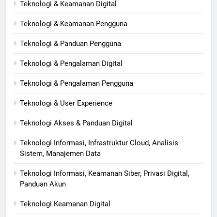
Teknologi & Keamanan Digital
Teknologi & Keamanan Pengguna
Teknologi & Panduan Pengguna
Teknologi & Pengalaman Digital
Teknologi & Pengalaman Pengguna
Teknologi & User Experience
Teknologi Akses & Panduan Digital
Teknologi Informasi, Infrastruktur Cloud, Analisis
Sistem, Manajemen Data
Teknologi Informasi, Keamanan Siber, Privasi Digital,
Panduan Akun
Teknologi Keamanan Digital