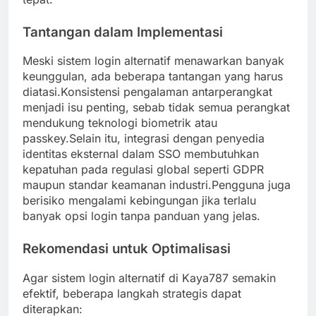
Tantangan dalam Implementasi
Meski sistem login alternatif menawarkan banyak
keunggulan, ada beberapa tantangan yang harus
diatasi.Konsistensi pengalaman antarperangkat
menjadi isu penting, sebab tidak semua perangkat
mendukung teknologi biometrik atau
passkey.Selain itu, integrasi dengan penyedia
identitas eksternal dalam SSO membutuhkan
kepatuhan pada regulasi global seperti GDPR
maupun standar keamanan industri.Pengguna juga
berisiko mengalami kebingungan jika terlalu
banyak opsi login tanpa panduan yang jelas.
Rekomendasi untuk Optimalisasi
Agar sistem login alternatif di Kaya787 semakin
efektif, beberapa langkah strategis dapat
diterapkan: