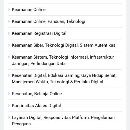
Keamanan Online
Keamanan Online, Panduan, Teknologi
Keamanan Registrasi Digital
Keamanan Siber, Teknologi Digital, Sistem Autentikasi
Keamanan Sistem, Teknologi Informasi, Infrastruktur
Jaringan, Perlindungan Data
Kesehatan Digital, Edukasi Gaming, Gaya Hidup Sehat,
Manajemen Waktu, Teknologi & Perilaku Digital
Kesehatan, Belanja Online
Kontinuitas Akses Digital
Layanan Digital, Responsivitas Platform, Pengalaman
Pengguna