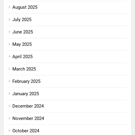
August 2025
July 2025
June 2025
May 2025
April 2025
March 2025
February 2025
January 2025
December 2024
November 2024
October 2024