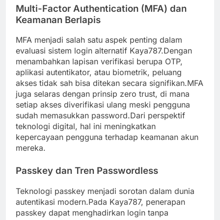
Multi-Factor Authentication (MFA) dan
Keamanan Berlapis
MFA menjadi salah satu aspek penting dalam
evaluasi sistem login alternatif Kaya787.Dengan
menambahkan lapisan verifikasi berupa OTP,
aplikasi autentikator, atau biometrik, peluang
akses tidak sah bisa ditekan secara signifikan.MFA
juga selaras dengan prinsip zero trust, di mana
setiap akses diverifikasi ulang meski pengguna
sudah memasukkan password.Dari perspektif
teknologi digital, hal ini meningkatkan
kepercayaan pengguna terhadap keamanan akun
mereka.
Passkey dan Tren Passwordless
Teknologi passkey menjadi sorotan dalam dunia
autentikasi modern.Pada Kaya787, penerapan
passkey dapat menghadirkan login tanpa