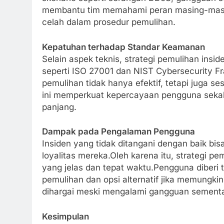
membantu tim memahami peran masing-masing
celah dalam prosedur pemulihan.
Kepatuhan terhadap Standar Keamanan
Selain aspek teknis, strategi pemulihan insid
seperti ISO 27001 dan NIST Cybersecurity F
pemulihan tidak hanya efektif, tetapi juga se
ini memperkuat kepercayaan pengguna sekal
panjang.
Dampak pada Pengalaman Pengguna
Insiden yang tidak ditangani dengan baik 
loyalitas mereka.Oleh karena itu, strategi 
yang jelas dan tepat waktu.Pengguna diberi ta
pemulihan dan opsi alternatif jika memungk
dihargai meski mengalami gangguan sementa
Kesimpulan