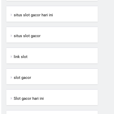
situs slot gacor hari ini
situs slot gacor
link slot
slot gacor
Slot gacor hari ini