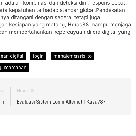
n adalah kombinasi dari deteksi dini, respons cepat,
serta kepatuhan terhadap standar global.Pendekatan
nya ditangani dengan segera, tetapi juga
ngan kesiapan yang matang, Horas88 mampu menjaga
 dan mempertahankan kepercayaan di era digital yang
nan digital
login
manajemen risiko
egi keamanan
s:
Next:
in
Evaluasi Sistem Login Alternatif Kaya787