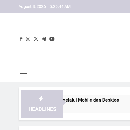
Skip
August 8, 2026
5:25:45 AM
to
content
Pet
Pelajari 
ink Alternatif melalui Mobile dan Desktop
Lebah4D L
2 Months Ago
HEADLINES