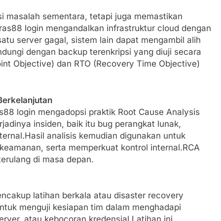
si masalah sementara, tetapi juga memastikan
as88 login mengandalkan infrastruktur cloud dengan
satu server gagal, sistem lain dapat mengambil alih
indungi dengan backup terenkripsi yang diuji secara
nt Objective) dan RTO (Recovery Time Objective)
Berkelanjutan
as88 login mengadopsi praktik Root Cause Analysis
dinya insiden, baik itu bug perangkat lunak,
ernal.Hasil analisis kemudian digunakan untuk
keamanan, serta memperkuat kontrol internal.RCA
erulang di masa depan.
ncakup latihan berkala atau disaster recovery
n untuk menguji kesiapan tim dalam menghadapi
rver, atau kebocoran kredensial.Latihan ini