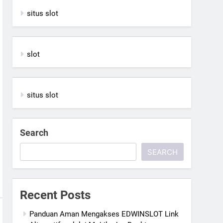
situs slot
slot
situs slot
Search
SEARCH
Recent Posts
Panduan Aman Mengakses EDWINSLOT Link