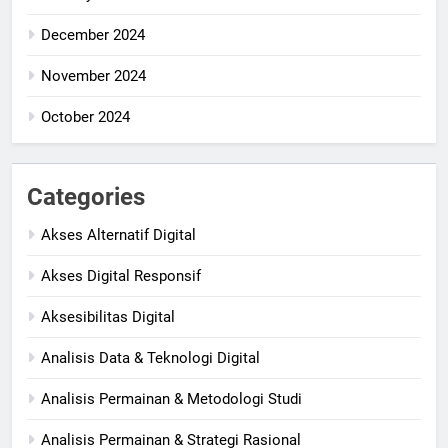
December 2024
November 2024
October 2024
Categories
Akses Alternatif Digital
Akses Digital Responsif
Aksesibilitas Digital
Analisis Data & Teknologi Digital
Analisis Permainan & Metodologi Studi
Analisis Permainan & Strategi Rasional