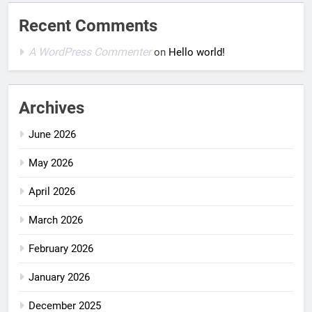
Recent Comments
A WordPress Commenter
on
Hello world!
Archives
June 2026
May 2026
April 2026
March 2026
February 2026
January 2026
December 2025