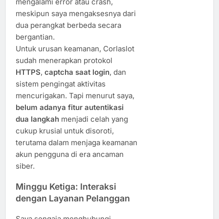
mengalami error atau crash,
meskipun saya mengaksesnya dari
dua perangkat berbeda secara
bergantian.
Untuk urusan keamanan, Corlaslot
sudah menerapkan protokol
HTTPS
,
captcha saat login
, dan
sistem pengingat aktivitas
mencurigakan. Tapi menurut saya,
belum adanya fitur autentikasi
dua langkah
menjadi celah yang
cukup krusial untuk disoroti,
terutama dalam menjaga keamanan
akun pengguna di era ancaman
siber.
Minggu Ketiga: Interaksi
dengan Layanan Pelanggan
Saya sengaja menghubungi