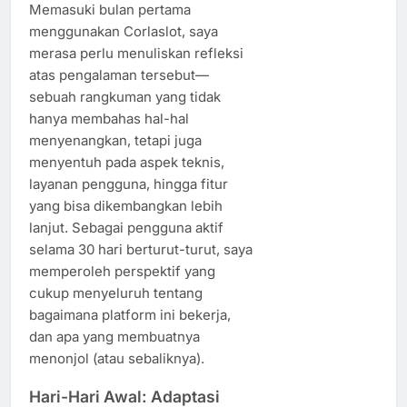
Memasuki bulan pertama
menggunakan Corlaslot, saya
merasa perlu menuliskan refleksi
atas pengalaman tersebut—
sebuah rangkuman yang tidak
hanya membahas hal-hal
menyenangkan, tetapi juga
menyentuh pada aspek teknis,
layanan pengguna, hingga fitur
yang bisa dikembangkan lebih
lanjut. Sebagai pengguna aktif
selama 30 hari berturut-turut, saya
memperoleh perspektif yang
cukup menyeluruh tentang
bagaimana platform ini bekerja,
dan apa yang membuatnya
menonjol (atau sebaliknya).
Hari-Hari Awal: Adaptasi