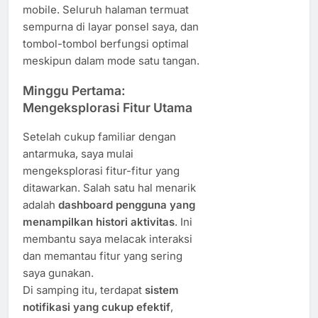
mobile. Seluruh halaman termuat
sempurna di layar ponsel saya, dan
tombol-tombol berfungsi optimal
meskipun dalam mode satu tangan.
Minggu Pertama:
Mengeksplorasi Fitur Utama
Setelah cukup familiar dengan
antarmuka, saya mulai
mengeksplorasi fitur-fitur yang
ditawarkan. Salah satu hal menarik
adalah
dashboard pengguna yang
menampilkan histori aktivitas
. Ini
membantu saya melacak interaksi
dan memantau fitur yang sering
saya gunakan.
Di samping itu, terdapat
sistem
notifikasi yang cukup efektif
,