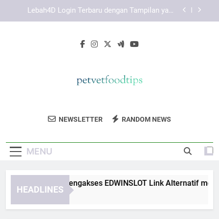
Skip
Panduan Daftar Edwinslot agar Tidak Salah
to
Mengisi Data
content
Panduan Daftar Lebah4D dan Hal Penting yang
Perlu Diperhatikan
Panduan Aman Mengakses EDWINSLOT Link
Alternatif melalui Mobile dan Desktop
Lebah4D Login Terbaru dengan Tampilan yang
Lebih Responsif untuk Akses Lebih Nyaman
Panduan Daftar Edwinslot agar Tidak Salah
Mengisi Data
Pet Vet Food
Pelajari Tentang Nutrisi Dan Kesehatan
Panduan Daftar Lebah4D dan Hal Penting yang
NEWSLETTER
RANDOM NEWS
Tips
Perlu Diperhatikan
Hewan Peliharaan Anda Dengan Pet Vet
Food Tips. Sumber Terpercaya Untuk
MENU
Pemilik Hewan.
nduan Aman Mengakses EDWINSLOT Link Alternatif melalui M
HEADLINES
Month Ago