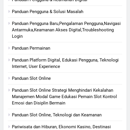
Panduan Pengguna & Solusi Masalah
Panduan Pengguna Baru,Pengalaman Pengguna,Navigasi
Antarmuka,Keamanan Akses Digital,Troubleshooting
Login
Panduan Permainan
Panduan Platform Digital, Edukasi Pengguna, Teknologi
Internet, User Experience
Panduan Slot Online
Panduan Slot Online Strategi Menghindari Kekalahan
Manajemen Modal Game Edukasi Pemain Slot Kontrol
Emosi dan Disiplin Bermain
Panduan Slot Online, Teknologi dan Keamanan
Pariwisata dan Hiburan, Ekonomi Kasino, Destinasi