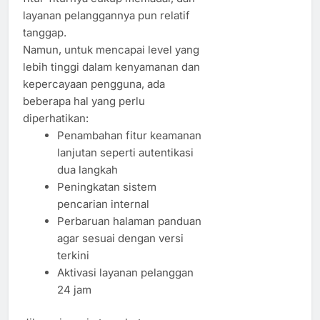
layanan pelanggannya pun relatif
tanggap.
Namun, untuk mencapai level yang
lebih tinggi dalam kenyamanan dan
kepercayaan pengguna, ada
beberapa hal yang perlu
diperhatikan:
Penambahan fitur keamanan
lanjutan seperti autentikasi
dua langkah
Peningkatan sistem
pencarian internal
Perbaruan halaman panduan
agar sesuai dengan versi
terkini
Aktivasi layanan pelanggan
24 jam