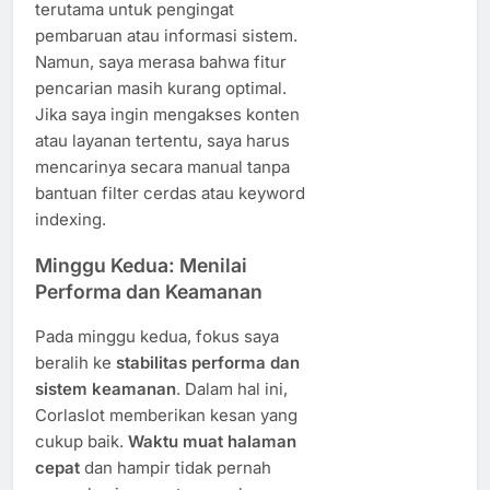
terutama untuk pengingat
pembaruan atau informasi sistem.
Namun, saya merasa bahwa fitur
pencarian masih kurang optimal.
Jika saya ingin mengakses konten
atau layanan tertentu, saya harus
mencarinya secara manual tanpa
bantuan filter cerdas atau keyword
indexing.
Minggu Kedua: Menilai
Performa dan Keamanan
Pada minggu kedua, fokus saya
beralih ke
stabilitas performa dan
sistem keamanan
. Dalam hal ini,
Corlaslot memberikan kesan yang
cukup baik.
Waktu muat halaman
cepat
dan hampir tidak pernah