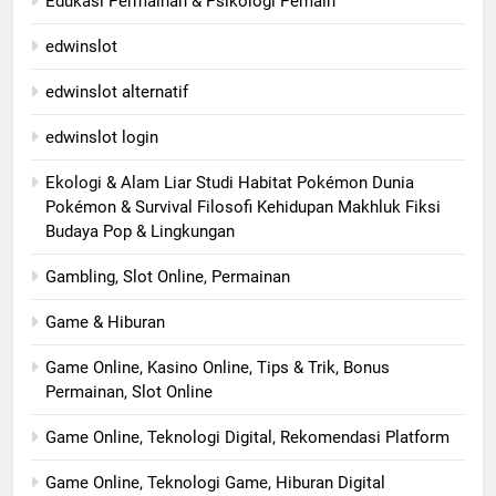
Edukasi Permainan & Psikologi Pemain
edwinslot
edwinslot alternatif
edwinslot login
Ekologi & Alam Liar Studi Habitat Pokémon Dunia
Pokémon & Survival Filosofi Kehidupan Makhluk Fiksi
Budaya Pop & Lingkungan
Gambling, Slot Online, Permainan
Game & Hiburan
Game Online, Kasino Online, Tips & Trik, Bonus
Permainan, Slot Online
Game Online, Teknologi Digital, Rekomendasi Platform
Game Online, Teknologi Game, Hiburan Digital