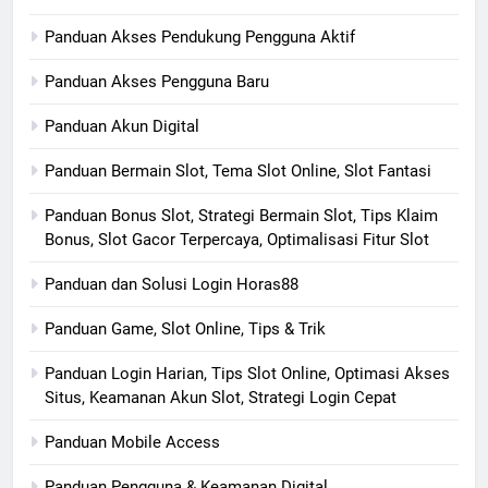
Panduan Akses Pendukung Pengguna Aktif
Panduan Akses Pengguna Baru
Panduan Akun Digital
Panduan Bermain Slot, Tema Slot Online, Slot Fantasi
Panduan Bonus Slot, Strategi Bermain Slot, Tips Klaim
Bonus, Slot Gacor Terpercaya, Optimalisasi Fitur Slot
Panduan dan Solusi Login Horas88
Panduan Game, Slot Online, Tips & Trik
Panduan Login Harian, Tips Slot Online, Optimasi Akses
Situs, Keamanan Akun Slot, Strategi Login Cepat
Panduan Mobile Access
Panduan Pengguna & Keamanan Digital