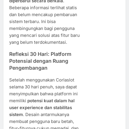
diperbarui secara berkala
.
Beberapa informasi terlihat statis
dan belum mencakup pembaruan
sistem terbaru. Ini bisa
membingungkan bagi pengguna
yang mencari solusi atas fitur baru
yang belum terdokumentasi.
Refleksi 30 Hari: Platform
Potensial dengan Ruang
Pengembangan
Setelah menggunakan Corlaslot
selama 30 hari penuh, saya dapat
menyimpulkan bahwa platform ini
memiliki
potensi kuat dalam hal
user experience dan stabilitas
sistem
. Desain antarmukanya
membuat pengguna baru betah,
fitur-fiturnya cukup memadai, dan