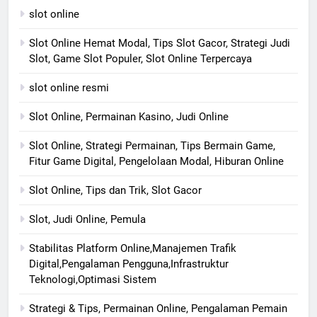
slot online
Slot Online Hemat Modal, Tips Slot Gacor, Strategi Judi
Slot, Game Slot Populer, Slot Online Terpercaya
slot online resmi
Slot Online, Permainan Kasino, Judi Online
Slot Online, Strategi Permainan, Tips Bermain Game,
Fitur Game Digital, Pengelolaan Modal, Hiburan Online
Slot Online, Tips dan Trik, Slot Gacor
Slot, Judi Online, Pemula
Stabilitas Platform Online,Manajemen Trafik
Digital,Pengalaman Pengguna,Infrastruktur
Teknologi,Optimasi Sistem
Strategi & Tips, Permainan Online, Pengalaman Pemain