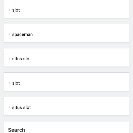
slot
spaceman
situs slot
slot
situs slot
Search