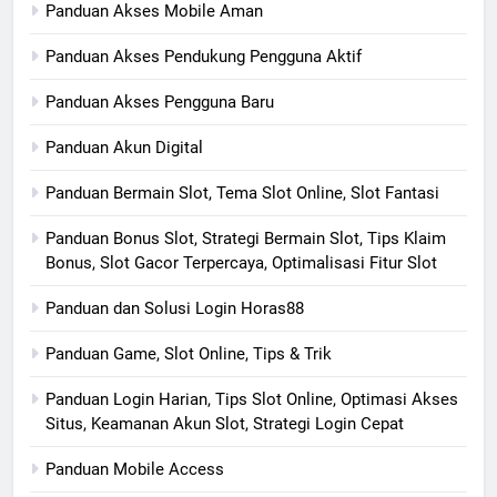
Panduan Akses Mobile Aman
Panduan Akses Pendukung Pengguna Aktif
Panduan Akses Pengguna Baru
Panduan Akun Digital
Panduan Bermain Slot, Tema Slot Online, Slot Fantasi
Panduan Bonus Slot, Strategi Bermain Slot, Tips Klaim
Bonus, Slot Gacor Terpercaya, Optimalisasi Fitur Slot
Panduan dan Solusi Login Horas88
Panduan Game, Slot Online, Tips & Trik
Panduan Login Harian, Tips Slot Online, Optimasi Akses
Situs, Keamanan Akun Slot, Strategi Login Cepat
Panduan Mobile Access