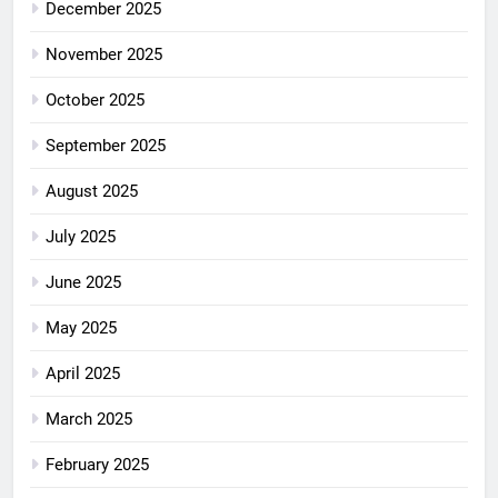
December 2025
November 2025
October 2025
September 2025
August 2025
July 2025
June 2025
May 2025
April 2025
March 2025
February 2025