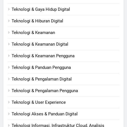
Teknologi & Gaya Hidup Digital
Teknologi & Hiburan Digital
Teknologi & Keamanan
Teknologi & Keamanan Digital
Teknologi & Keamanan Pengguna
Teknologi & Panduan Pengguna
Teknologi & Pengalaman Digital
Teknologi & Pengalaman Pengguna
Teknologi & User Experience
Teknologi Akses & Panduan Digital
Teknologi Informasi, Infrastruktur Cloud, Analisis