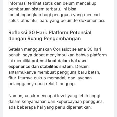
informasi terlihat statis dan belum mencakup
pembaruan sistem terbaru. Ini bisa
membingungkan bagi pengguna yang mencari
solusi atas fitur baru yang belum terdokumentasi.
Refleksi 30 Hari: Platform Potensial
dengan Ruang Pengembangan
Setelah menggunakan Corlaslot selama 30 hari
penuh, saya dapat menyimpulkan bahwa platform
ini memiliki
potensi kuat dalam hal user
experience dan stabilitas sistem
. Desain
antarmukanya membuat pengguna baru betah,
fitur-fiturnya cukup memadai, dan layanan
pelanggannya pun relatif tanggap.
Namun, untuk mencapai level yang lebih tinggi
dalam kenyamanan dan kepercayaan pengguna,
ada beberapa hal yang perlu diperhatikan: