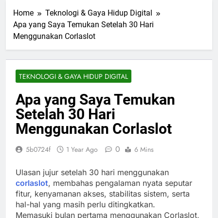
Home
Teknologi & Gaya Hidup Digital
Apa yang Saya Temukan Setelah 30 Hari
Menggunakan Corlaslot
TEKNOLOGI & GAYA HIDUP DIGITAL
Apa yang Saya Temukan
Setelah 30 Hari
Menggunakan Corlaslot
0
5b0724f
1 Year Ago
6 Mins
Ulasan jujur setelah 30 hari menggunakan
corlaslot
, membahas pengalaman nyata seputar
fitur, kenyamanan akses, stabilitas sistem, serta
hal-hal yang masih perlu ditingkatkan.
Memasuki bulan pertama menggunakan Corlaslot,