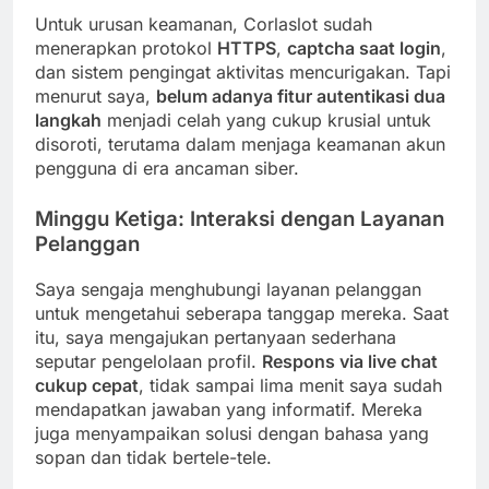
Untuk urusan keamanan, Corlaslot sudah
menerapkan protokol
HTTPS
,
captcha saat login
,
dan sistem pengingat aktivitas mencurigakan. Tapi
menurut saya,
belum adanya fitur autentikasi dua
langkah
menjadi celah yang cukup krusial untuk
disoroti, terutama dalam menjaga keamanan akun
pengguna di era ancaman siber.
Minggu Ketiga: Interaksi dengan Layanan
Pelanggan
Saya sengaja menghubungi layanan pelanggan
untuk mengetahui seberapa tanggap mereka. Saat
itu, saya mengajukan pertanyaan sederhana
seputar pengelolaan profil.
Respons via live chat
cukup cepat
, tidak sampai lima menit saya sudah
mendapatkan jawaban yang informatif. Mereka
juga menyampaikan solusi dengan bahasa yang
sopan dan tidak bertele-tele.