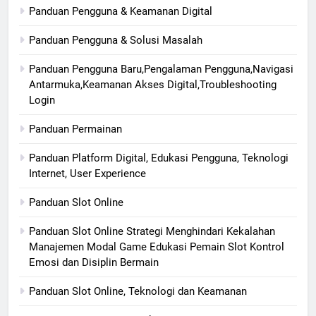
Panduan Pengguna & Keamanan Digital
Panduan Pengguna & Solusi Masalah
Panduan Pengguna Baru,Pengalaman Pengguna,Navigasi
Antarmuka,Keamanan Akses Digital,Troubleshooting
Login
Panduan Permainan
Panduan Platform Digital, Edukasi Pengguna, Teknologi
Internet, User Experience
Panduan Slot Online
Panduan Slot Online Strategi Menghindari Kekalahan
Manajemen Modal Game Edukasi Pemain Slot Kontrol
Emosi dan Disiplin Bermain
Panduan Slot Online, Teknologi dan Keamanan