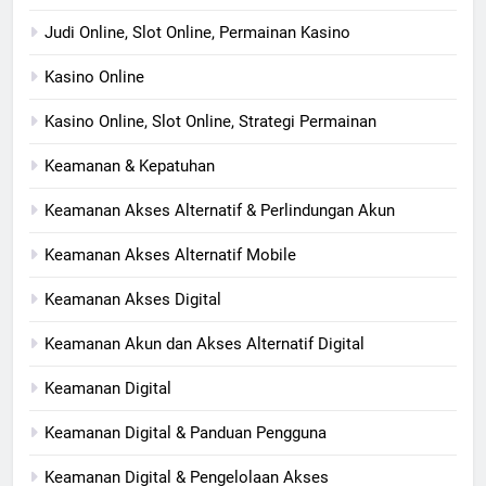
Judi Online, Slot Online, Permainan Kasino
Kasino Online
Kasino Online, Slot Online, Strategi Permainan
Keamanan & Kepatuhan
Keamanan Akses Alternatif & Perlindungan Akun
Keamanan Akses Alternatif Mobile
Keamanan Akses Digital
Keamanan Akun dan Akses Alternatif Digital
Keamanan Digital
Keamanan Digital & Panduan Pengguna
Keamanan Digital & Pengelolaan Akses