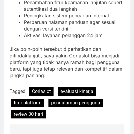
Penambahan fitur keamanan lanjutan seperti
autentikasi dua langkah
Peningkatan sistem pencarian internal
Perbaruan halaman panduan agar sesuai
dengan versi terkini
Aktivasi layanan pelanggan 24 jam
Jika poin-poin tersebut diperhatikan dan
ditindaklanjuti, saya yakin Corlaslot bisa menjadi
platform yang tidak hanya ramah bagi pengguna
baru, tapi juga tetap relevan dan kompetitif dalam
jangka panjang.
Tagged:
Corlaslot
evaluasi kinerja
fitur platform
pengalaman pengguna
review 30 hari