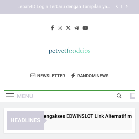
Skip
Panduan Daftar Edwinslot agar Tidak Salah
to
Mengisi Data
content
Panduan Daftar Lebah4D dan Hal Penting yang
Perlu Diperhatikan
Panduan Aman Mengakses EDWINSLOT Link
Alternatif melalui Mobile dan Desktop
Lebah4D Login Terbaru dengan Tampilan yang
Lebih Responsif untuk Akses Lebih Nyaman
Panduan Daftar Edwinslot agar Tidak Salah
Mengisi Data
Pet Vet Food
Pelajari Tentang Nutrisi Dan Kesehatan
Panduan Daftar Lebah4D dan Hal Penting yang
NEWSLETTER
RANDOM NEWS
Tips
Perlu Diperhatikan
Hewan Peliharaan Anda Dengan Pet Vet
Food Tips. Sumber Terpercaya Untuk
MENU
Pemilik Hewan.
nduan Aman Mengakses EDWINSLOT Link Alternatif melalui M
HEADLINES
Months Ago