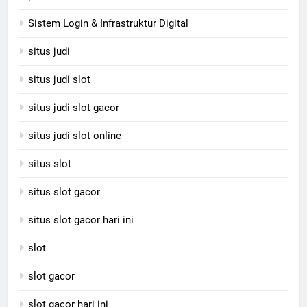
Sistem Login & Infrastruktur Digital
situs judi
situs judi slot
situs judi slot gacor
situs judi slot online
situs slot
situs slot gacor
situs slot gacor hari ini
slot
slot gacor
slot gacor hari ini