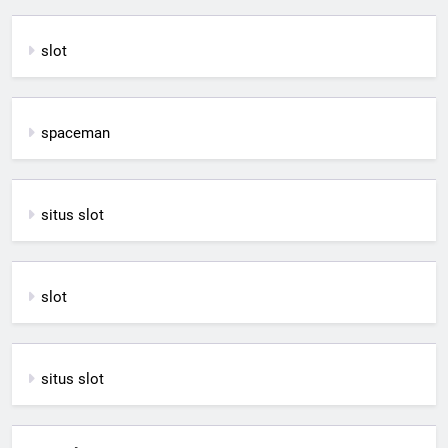
slot
spaceman
situs slot
slot
situs slot