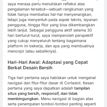
saya merasa perlu menuliskan refleksi atas
pengalaman tersebut—sebuah rangkuman yang
tidak hanya membahas hal-hal menyenangkan,
tetapi juga menyentuh pada aspek teknis, layanan
pengguna, hingga fitur yang bisa dikembangkan
lebih lanjut. Sebagai pengguna aktif selama 30
hari berturut-turut, saya memperoleh perspektif
yang cukup menyeluruh tentang bagaimana
platform ini bekerja, dan apa yang membuatnya
menonjol (atau sebaliknya).
Hari-Hari Awal: Adaptasi yang Cepat
Berkat Desain Bersih
Tiga hari pertama saya habiskan untuk mengenal
navigasi dan fitur-fitur dasar di Corlaslot. Kesan
pertama yang saya dapatkan adalah
tampilan
situs yang bersih, responsif, dan tidak
membingungkan
. Menu navigasi di bagian atas
serta penempatan tombol-tombol penting seperti