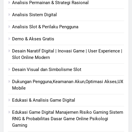
Analisis Permainan & Strategi Rasional
Analisis Sistem Digital
Analisis Slot & Perilaku Pengguna
Demo & Akses Gratis
Desain Naratif Digital | Inovasi Game | User Experience |
Slot Online Modern
Desain Visual dan Simbolisme Slot
Dukungan Pengguna,Keamanan Akun,Optimasi Akses,UX
Mobile
Edukasi & Analisis Game Digital
Edukasi Game Digital Manajemen Risiko Gaming Sistem
RNG & Probabilitas Dasar Game Online Psikologi
Gaming