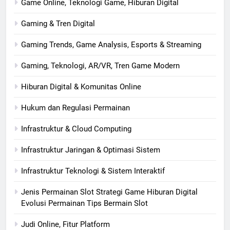
Game Online, Teknologi Game, Hiburan Digital
Gaming & Tren Digital
Gaming Trends, Game Analysis, Esports & Streaming
Gaming, Teknologi, AR/VR, Tren Game Modern
Hiburan Digital & Komunitas Online
Hukum dan Regulasi Permainan
Infrastruktur & Cloud Computing
Infrastruktur Jaringan & Optimasi Sistem
Infrastruktur Teknologi & Sistem Interaktif
Jenis Permainan Slot Strategi Game Hiburan Digital
Evolusi Permainan Tips Bermain Slot
Judi Online, Fitur Platform