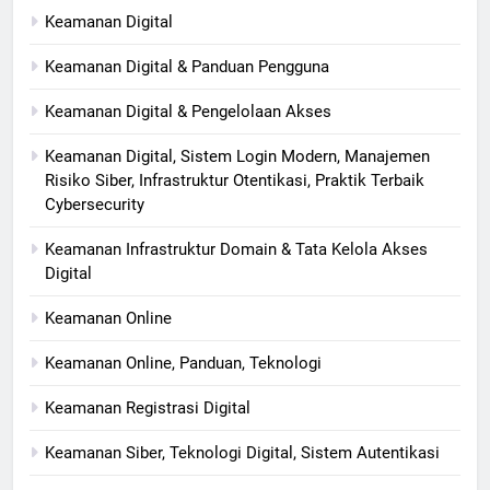
Keamanan Digital
Keamanan Digital & Panduan Pengguna
Keamanan Digital & Pengelolaan Akses
Keamanan Digital, Sistem Login Modern, Manajemen
Risiko Siber, Infrastruktur Otentikasi, Praktik Terbaik
Cybersecurity
Keamanan Infrastruktur Domain & Tata Kelola Akses
Digital
Keamanan Online
Keamanan Online, Panduan, Teknologi
Keamanan Registrasi Digital
Keamanan Siber, Teknologi Digital, Sistem Autentikasi