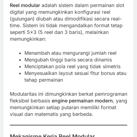
Reel modular
adalah sistem dalam permainan slot
digital yang memungkinkan konfigurasi reel
(gulungan) diubah atau dimodifikasi secara real-
time. Sistem ini tidak mengandalkan format tetap
seperti 5×3 (5 reel dan 3 baris), melainkan
memungkinkan:
Menambah atau mengurangi jumlah reel
Mengubah tinggi baris secara dinamis
Menciptakan pola reel yang tidak simetris
Menyesuaikan layout sesuai fitur bonus atau
tahap permainan
Modularitas ini dimungkinkan berkat pemrograman
fleksibel berbasis
engine permainan modern
, yang
memungkinkan setiap putaran memiliki format
visual dan matematis yang berbeda.
Mekanisme Kerja Reel Modular