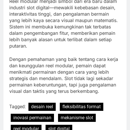
Reel modular menjadi simbol dari era baru dalam
industri slot digital—mewakili kebebasan desain,
interaktivitas tinggi, dan pengalaman bermain
yang lebih kaya secara visual maupun matematis.
Sistem ini membuka kemungkinan tak terbatas
dalam pengembangan fitur, memberikan pemain
lebih banyak alasan untuk terlibat dalam setiap
putaran.
Dengan pemahaman yang baik tentang cara kerja
dan keunggulan reel modular, pemain dapat
menikmati permainan dengan cara yang lebih
strategis dan mendalam. Slot tidak lagi sekadar
permainan keberuntungan, tapi juga pengalaman
visual dan taktis yang terus berkembang.
Tagged:
desain reel
fleksibilitas format
inovasi permainan
mekanisme slot
reel modular
slot digital