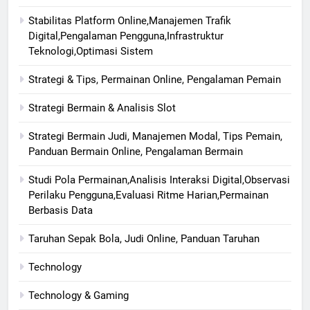
Stabilitas Platform Online,Manajemen Trafik
Digital,Pengalaman Pengguna,Infrastruktur
Teknologi,Optimasi Sistem
Strategi & Tips, Permainan Online, Pengalaman Pemain
Strategi Bermain & Analisis Slot
Strategi Bermain Judi, Manajemen Modal, Tips Pemain,
Panduan Bermain Online, Pengalaman Bermain
Studi Pola Permainan,Analisis Interaksi Digital,Observasi
Perilaku Pengguna,Evaluasi Ritme Harian,Permainan
Berbasis Data
Taruhan Sepak Bola, Judi Online, Panduan Taruhan
Technology
Technology & Gaming