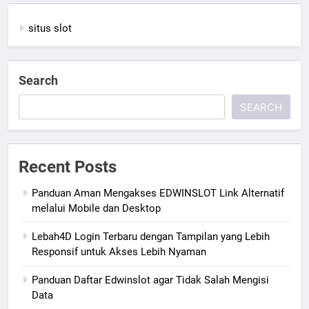
situs slot
Search
SEARCH
Recent Posts
Panduan Aman Mengakses EDWINSLOT Link Alternatif
melalui Mobile dan Desktop
Lebah4D Login Terbaru dengan Tampilan yang Lebih
Responsif untuk Akses Lebih Nyaman
Panduan Daftar Edwinslot agar Tidak Salah Mengisi
Data