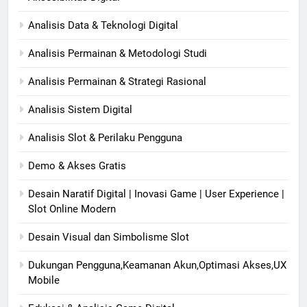
Analisis Data & Teknologi Digital
Analisis Permainan & Metodologi Studi
Analisis Permainan & Strategi Rasional
Analisis Sistem Digital
Analisis Slot & Perilaku Pengguna
Demo & Akses Gratis
Desain Naratif Digital | Inovasi Game | User Experience |
Slot Online Modern
Desain Visual dan Simbolisme Slot
Dukungan Pengguna,Keamanan Akun,Optimasi Akses,UX
Mobile