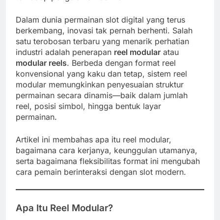
Dalam dunia permainan slot digital yang terus
berkembang, inovasi tak pernah berhenti. Salah
satu terobosan terbaru yang menarik perhatian
industri adalah penerapan
reel modular
atau
modular reels
. Berbeda dengan format reel
konvensional yang kaku dan tetap, sistem reel
modular memungkinkan penyesuaian struktur
permainan secara dinamis—baik dalam jumlah
reel, posisi simbol, hingga bentuk layar
permainan.
Artikel ini membahas apa itu reel modular,
bagaimana cara kerjanya, keunggulan utamanya,
serta bagaimana fleksibilitas format ini mengubah
cara pemain berinteraksi dengan slot modern.
Apa Itu Reel Modular?