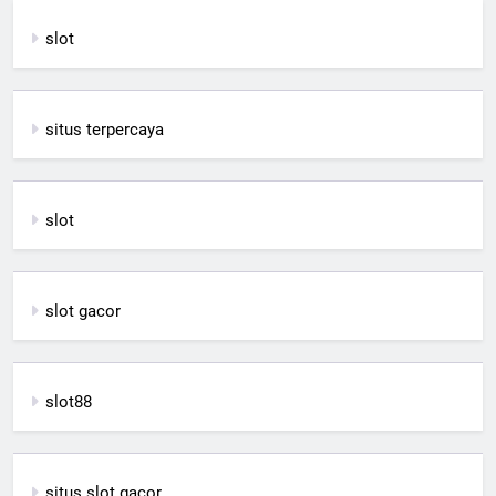
slot
situs terpercaya
slot
slot gacor
slot88
situs slot gacor