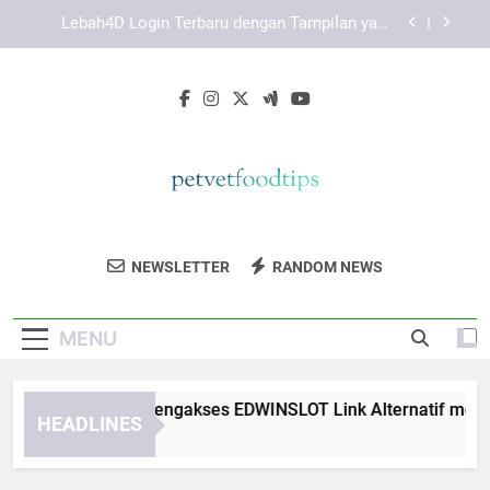
Skip
Panduan Daftar Edwinslot agar Tidak Salah
to
Mengisi Data
content
Panduan Daftar Lebah4D dan Hal Penting yang
Perlu Diperhatikan
Panduan Aman Mengakses EDWINSLOT Link
Alternatif melalui Mobile dan Desktop
Lebah4D Login Terbaru dengan Tampilan yang
Lebih Responsif untuk Akses Lebih Nyaman
Panduan Daftar Edwinslot agar Tidak Salah
Mengisi Data
Pet Vet Food
Pelajari Tentang Nutrisi Dan Kesehatan
Panduan Daftar Lebah4D dan Hal Penting yang
NEWSLETTER
RANDOM NEWS
Tips
Perlu Diperhatikan
Hewan Peliharaan Anda Dengan Pet Vet
Food Tips. Sumber Terpercaya Untuk
MENU
Pemilik Hewan.
nduan Aman Mengakses EDWINSLOT Link Alternatif melalui M
HEADLINES
onth Ago