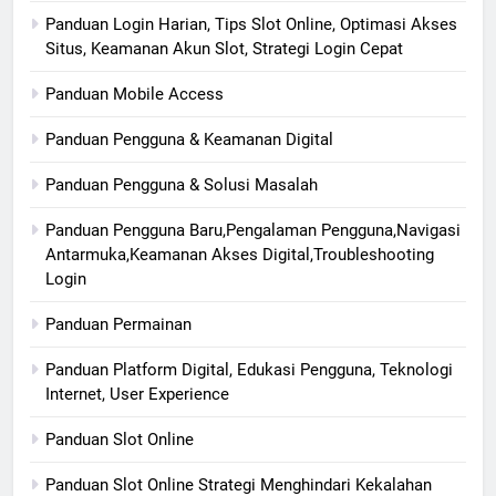
Panduan Login Harian, Tips Slot Online, Optimasi Akses
Situs, Keamanan Akun Slot, Strategi Login Cepat
Panduan Mobile Access
Panduan Pengguna & Keamanan Digital
Panduan Pengguna & Solusi Masalah
Panduan Pengguna Baru,Pengalaman Pengguna,Navigasi
Antarmuka,Keamanan Akses Digital,Troubleshooting
Login
Panduan Permainan
Panduan Platform Digital, Edukasi Pengguna, Teknologi
Internet, User Experience
Panduan Slot Online
Panduan Slot Online Strategi Menghindari Kekalahan