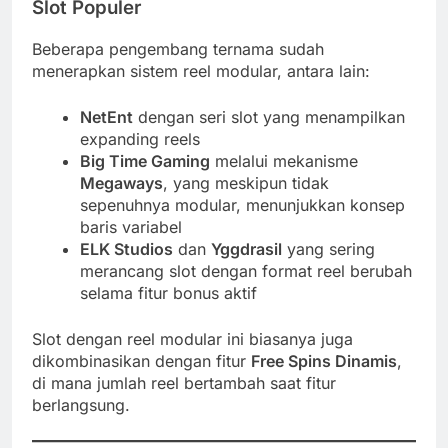
Slot Populer
Beberapa pengembang ternama sudah
menerapkan sistem reel modular, antara lain:
NetEnt
dengan seri slot yang menampilkan
expanding reels
Big Time Gaming
melalui mekanisme
Megaways
, yang meskipun tidak
sepenuhnya modular, menunjukkan konsep
baris variabel
ELK Studios
dan
Yggdrasil
yang sering
merancang slot dengan format reel berubah
selama fitur bonus aktif
Slot dengan reel modular ini biasanya juga
dikombinasikan dengan fitur
Free Spins Dinamis
,
di mana jumlah reel bertambah saat fitur
berlangsung.