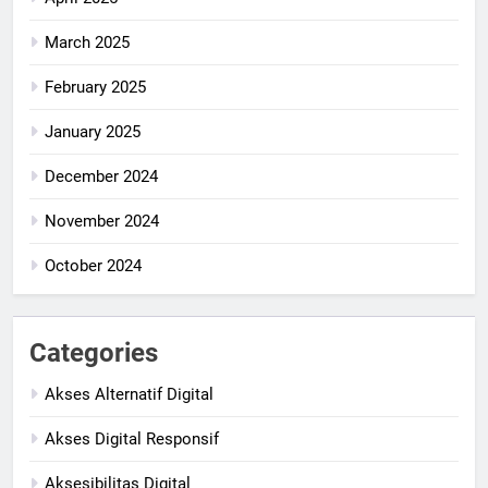
March 2025
February 2025
January 2025
December 2024
November 2024
October 2024
Categories
Akses Alternatif Digital
Akses Digital Responsif
Aksesibilitas Digital