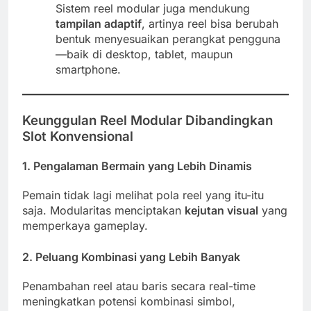
Sistem reel modular juga mendukung
tampilan adaptif
, artinya reel bisa berubah
bentuk menyesuaikan perangkat pengguna
—baik di desktop, tablet, maupun
smartphone.
Keunggulan Reel Modular Dibandingkan
Slot Konvensional
1.
Pengalaman Bermain yang Lebih Dinamis
Pemain tidak lagi melihat pola reel yang itu-itu
saja. Modularitas menciptakan
kejutan visual
yang
memperkaya gameplay.
2.
Peluang Kombinasi yang Lebih Banyak
Penambahan reel atau baris secara real-time
meningkatkan potensi kombinasi simbol,